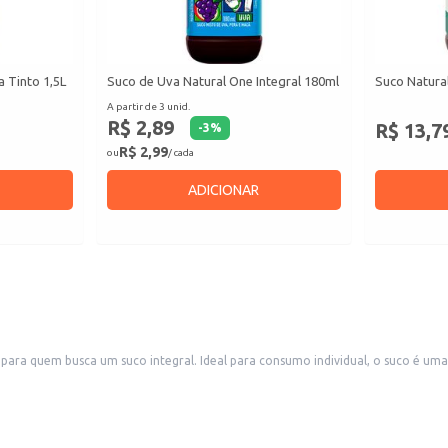
a Tinto 1,5L
Suco de Uva Natural One Integral 180ml
Suco Natura
A partir de 3 unid.
R$ 2,89
R$ 13,7
-
3
%
R$ 2,99
ou
/ cada
ADICIONAR
ara quem busca um suco integral. Ideal para consumo individual, o suco é uma