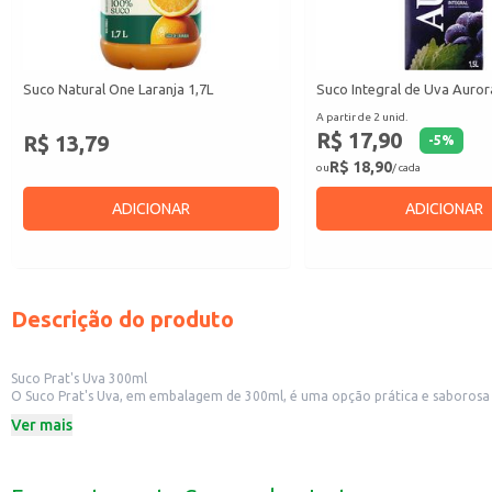
Suco Natural One Laranja 1,7L
Suco Integral de Uva Auror
A partir de 2 unid.
R$ 17,90
R$ 13,79
-
5
%
R$ 18,90
ou
/ cada
ADICIONAR
ADICIONAR
Descrição do produto
Suco Prat's Uva 300ml
O Suco Prat's Uva, em embalagem de 300ml, é uma opção prática e saborosa p
da uva.
Ver mais
Dicas de Uso:
Perfeito para acompanhar refeições.
Ideal para levar na lancheira ou para consumir em qualquer lugar.
Uma boa opção para oferecer em eventos e reuniões.