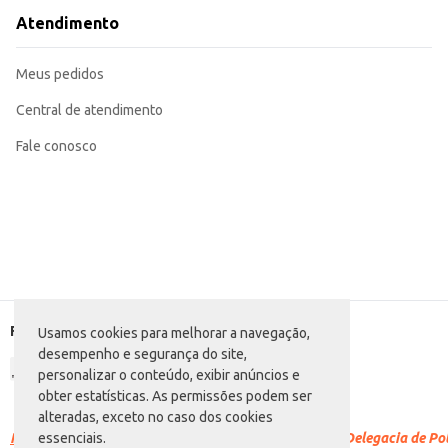
Atendimento
Meus pedidos
Central de atendimento
Fale conosco
Formas de pagamento
Usamos cookies para melhorar a navegação,
desempenho e segurança do site,
personalizar o conteúdo, exibir anúncios e
obter estatísticas. As permissões podem ser
alteradas, exceto no caso dos cookies
Racismo é crime.
Denuncie. Disque 100 ou procure a Delegacia de Polí
essenciais.