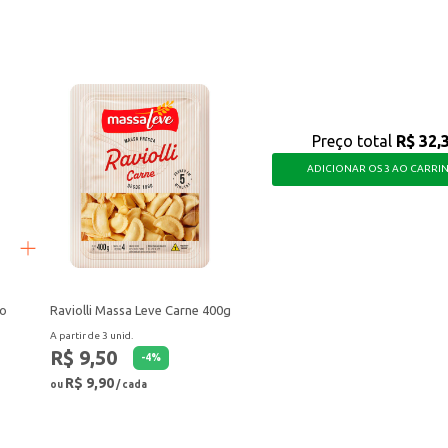
r da uva e busca uma bebida para o dia a dia.
Preço total
R$ 32,
ADICIONAR OS 3 AO CARRI
ro
Raviolli Massa Leve Carne 400g
A partir de 3 unid.
R$ 9,50
-
4
%
R$ 9,90
ou
/ cada