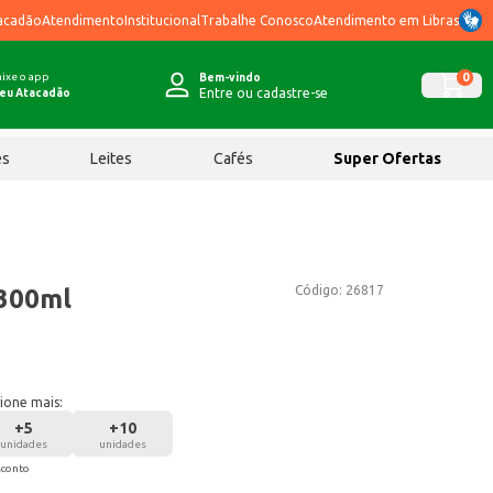
acadão
Atendimento
Institucional
Trabalhe Conosco
Atendimento em Libras
ixe o app
0
Bem-vindo
Entre ou cadastre-se
eu Atacadão
ês
Leites
Cafés
Super Ofertas
Código:
26817
 300ml
ione mais:
+
5
+
10
unidades
unidades
sconto