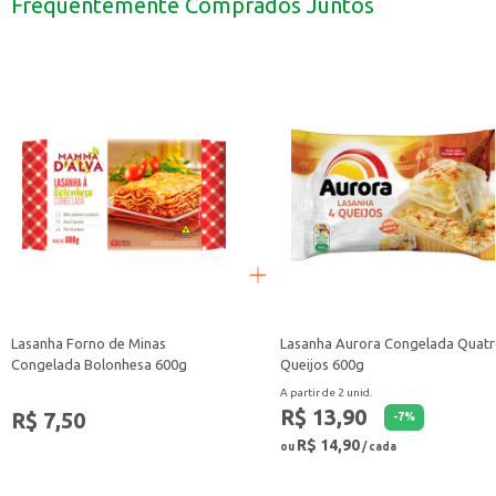
Frequentemente Comprados Juntos
O Suco Prat's Uva 300ml é uma escolha conveniente para quem aprecia o sabo
Lasanha Forno de Minas
Lasanha Aurora Congelada Quat
Congelada Bolonhesa 600g
Queijos 600g
A partir de 2 unid.
R$ 13,90
R$ 7,50
-
7
%
R$ 14,90
ou
/ cada