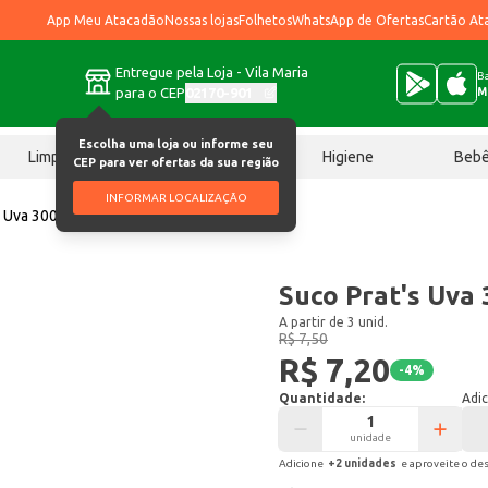
App Meu Atacadão
Nossas lojas
Folhetos
WhatsApp de Ofertas
Cartão At
Entregue pela Loja - Vila Maria
Ba
para o CEP
02170-901
M
Escolha uma loja ou informe seu
Limpeza
Chocolates
Higiene
Beb
CEP para ver ofertas da sua região
INFORMAR LOCALIZAÇÃO
s Uva 300ml
Suco Prat's Uva
A partir de 3 unid.
R$ 7,50
R$ 7,20
-
4
%
Quantidade:
Adic
unidade
Adicione
+
2
unidade
s
e aproveite o de