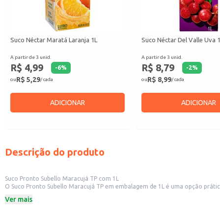
Suco Néctar Maratá Laranja 1L
Suco Néctar Del Valle Uva 
A partir de 3 unid.
A partir de 3 unid.
R$ 4,99
R$ 8,79
-
6
%
-
2
%
R$ 5,29
R$ 8,99
ou
/ cada
ou
/ cada
ADICIONAR
ADICIONAR
Descrição do produto
Suco Pronto Subello Maracujá TP com 1L
O Suco Pronto Subello Maracujá TP em embalagem de 1L é uma opção prática e conveniente para diversos estabelecimentos. Sua apresentaç
armazenamento. Ideal para revenda em pequenos comércios, com
Ver mais
Dicas de uso:
Sirva gelado para realçar o sabor refrescante do maracujá.
Utilize em receitas de drinks e coquetéis, combinando com outras frutas ou i