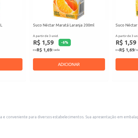
1L
Suco Néctar Maratá Laranja 200ml
Suco Néctar
A partir de 3 unid.
A partir de 3 un
R$ 1,59
R$ 1,59
-
6
%
R$ 1,69
R$ 1,69
ou
/ cada
ou
/ 
ADICIONAR
ão em embalagem Tetra Pak (TP) garante a conservação do sabor e facilita o manuseio e
o mercearias e conveniências, também é uma boa escolha para lanchonetes, restaura
ngredientes.