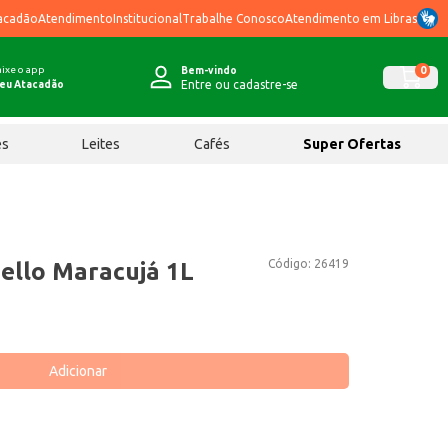
acadão
Atendimento
Institucional
Trabalhe Conosco
Atendimento em Libras
ixe o app
0
Bem-vindo
Entre ou cadastre-se
eu Atacadão
ês
Leites
Cafés
Super Ofertas
Código:
26419
ello Maracujá 1L
Adicionar