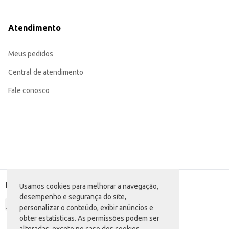
Ofereça como opção de bebida em eventos e festas.
Ideal para consumo doméstico, proporcionando praticidade no dia a dia.
O Suco Pronto Subello Maracujá TP oferece uma opção saborosa e de fácil co
Atendimento
suas bebidas.
Marca: Subello
Departamento: Bebidas
Meus pedidos
Categoria: Suco pronto
Conteúdo: 1L
EAN: 7898994686392
Central de atendimento
Fale conosco
Formas de pagamento
Usamos cookies para melhorar a navegação,
desempenho e segurança do site,
personalizar o conteúdo, exibir anúncios e
obter estatísticas. As permissões podem ser