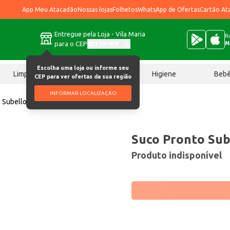
App Meu Atacadão
Nossas lojas
Folhetos
WhatsApp de Ofertas
Cartão At
Entregue pela Loja - Vila Maria
Ba
para o CEP
02170-901
M
Escolha uma loja ou informe seu
Limpeza
Chocolates
Higiene
Beb
CEP para ver ofertas da sua região
INFORMAR LOCALIZAÇÃO
 Subello Maracujá 1L
Suco Pronto Sub
Produto indisponível