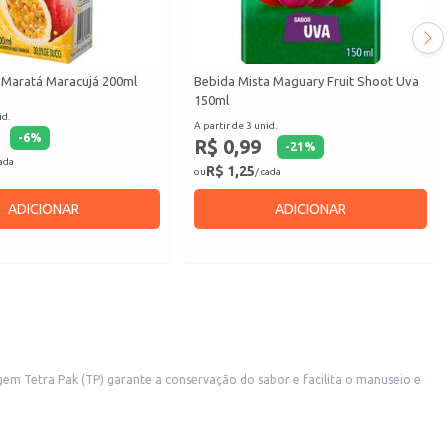
 Maratá Maracujá 200ml
Bebida Mista Maguary Fruit Shoot Uva
150ml
id.
A partir de 3 unid.
-
6
%
R$ 0,99
-
21
%
cada
R$ 1,25
ou
/ cada
ADICIONAR
ADICIONAR
ntes e outros estabelecimentos que oferecem bebidas aos seus clientes.