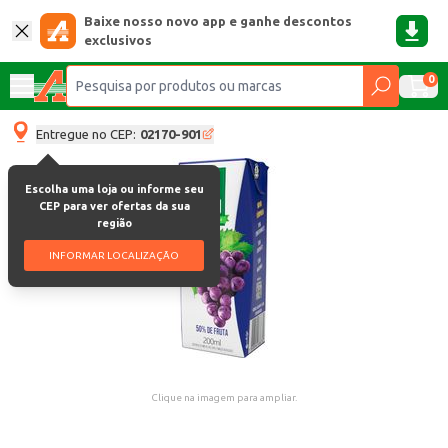
Baixe nosso novo app e ganhe descontos
exclusivos
0
Entregue no CEP:
02170-901
Escolha uma loja ou informe seu
CEP para ver ofertas da sua
região
INFORMAR LOCALIZAÇÃO
Clique na imagem para ampliar.