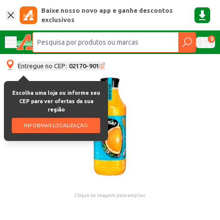
Baixe nosso novo app e ganhe descontos
exclusivos
0
Entregue no CEP:
02170-901
Escolha uma loja ou informe seu
CEP para ver ofertas da sua
região
INFORMAR LOCALIZAÇÃO
Clique na imagem para ampliar.