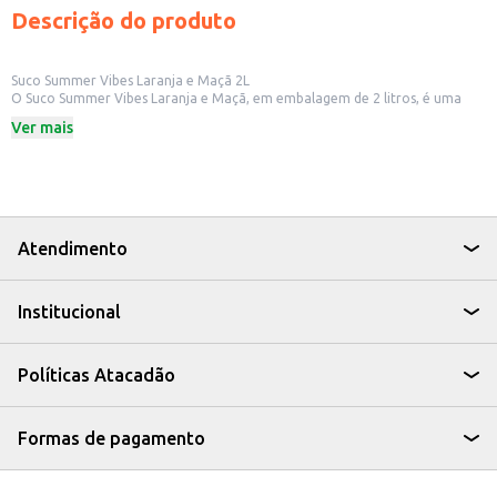
Descrição do produto
Suco Summer Vibes Laranja e Maçã 2L
O Suco Summer Vibes Laranja e Maçã, em embalagem de 2 litros, é uma
opção refrescante e saborosa para quem busca uma bebida com o sabor
Ver mais
da fruta. Ideal para consumo em casa, em lanchonetes, restaurantes ou
para revenda em pequenos comércios.
Dicas de Uso:
Sirva gelado para uma experiência mais refrescante.
Perfeito para acompanhar refeições ou lanches.
Uma opção para oferecer em eventos e festas.
O Suco Summer Vibes Laranja e Maçã 2L é uma escolha prática e saborosa
Atendimento
para quem busca uma bebida com o sabor da fruta, ideal para diversos
momentos do dia a dia.
Institucional
Políticas Atacadão
Formas de pagamento