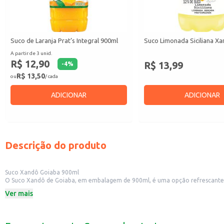
Suco de Laranja Prat’s Integral 900ml
Suco Limonada Siciliana Xa
A partir de 3 unid.
R$ 12,90
R$ 13,99
-
4
%
R$ 13,50
ou
/ cada
ADICIONAR
ADICIONAR
Descrição do produto
Suco Xandô Goiaba 900ml
O Suco Xandô de Goiaba, em embalagem de 900ml, é uma opção refrescante e 
dia, seja em casa, no trabalho ou em eventos.
Ver mais
Dicas de Uso:
Perfeito para acompanhar refeições.
Uma boa pedida para lanches e momentos de lazer.
Pode ser servido em festas e confraternizações.