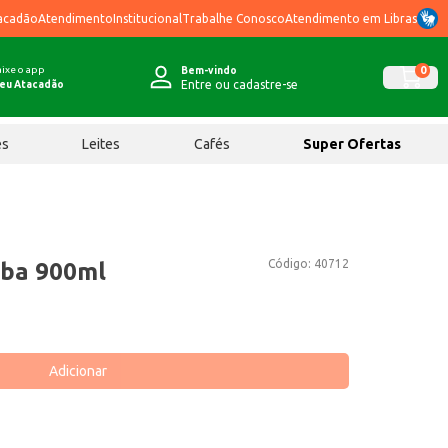
acadão
Atendimento
Institucional
Trabalhe Conosco
Atendimento em Libras
ixe o app
0
Bem-vindo
Entre ou cadastre-se
eu Atacadão
ês
Leites
Cafés
Super Ofertas
Código:
40712
aba 900ml
Adicionar