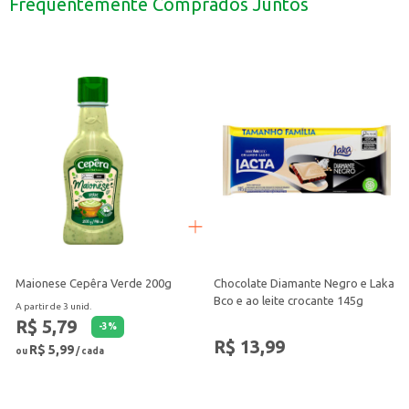
Frequentemente Comprados Juntos
Ideal para estabelecimentos comerciais como lanchonetes e restaurantes.
O Suco Xandô Goiaba 900ml oferece o sabor da goiaba de forma prática e s
Maionese Cepêra Verde 200g
Chocolate Diamante Negro e Laka
Bco e ao leite crocante 145g
A partir de 3 unid.
R$ 5,79
-
3
%
R$ 13,99
R$ 5,99
ou
/ cada