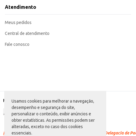
Atendimento
Meus pedidos
Central de atendimento
Fale conosco
Formas de pagamento
Usamos cookies para melhorar a navegação,
desempenho e segurança do site,
personalizar o conteúdo, exibir anúncios e
obter estatísticas. As permissões podem ser
alteradas, exceto no caso dos cookies
Racismo é crime.
Denuncie. Disque 100 ou procure a Delegacia de Polí
essenciais.