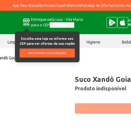
App Meu Atacadão
Nossas lojas
Folhetos
WhatsApp de Ofertas
Cartão At
Entregue pela Loja - Vila Maria
Ba
para o CEP
02170-901
M
Escolha uma loja ou informe seu
Limpeza
Chocolates
Higiene
Beb
CEP para ver ofertas da sua região
INFORMAR LOCALIZAÇÃO
andô Goiaba 900ml
Suco Xandô Goi
Produto indisponível