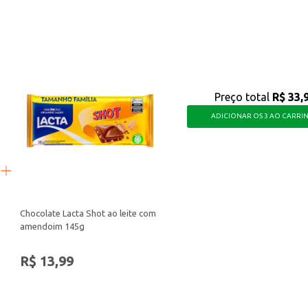
aborosa, sendo uma escolha para quem busca uma bebida saborosa e refrescant
Preço total
R$ 33,
ADICIONAR OS 3 AO CARRI
Chocolate Lacta Shot ao leite com
amendoim 145g
R$ 13,99