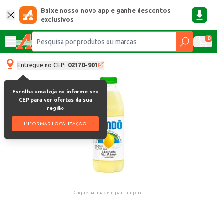
Baixe nosso novo app e ganhe descontos
exclusivos
0
Entregue no CEP:
02170-901
Escolha uma loja ou informe seu
CEP para ver ofertas da sua
região
INFORMAR LOCALIZAÇÃO
Clique na imagem para ampliar.