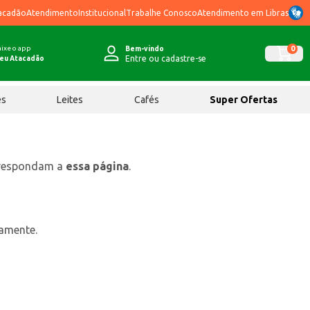
acadão
Atendimento
Institucional
Trabalhe Conosco
Atendimento em Libras
ixe o app
0
Bem-vindo
Entre ou cadastre-se
eu Atacadão
ês
Leites
Cafés
Super Ofertas
rrespondam a
essa página
.
tamente.