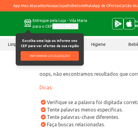
App Meu Atacadão
Nossas lojas
Folhetos
WhatsApp de Ofertas
Cartão At
Entregue pela Loja - Vila Maria
Ba
para o CEP
02170-901
M
Escolha uma loja ou informe seu
Limpeza
Chocolates
Higiene
Beb
CEP para ver ofertas da sua região
INFORMAR LOCALIZAÇÃO
oops, não encontramos resultados que co
Dicas:
Verifique se a palavra foi digitada corre
Tente palavras menos específicas.
Tente palavras-chave diferentes.
Faça buscas relacionadas.