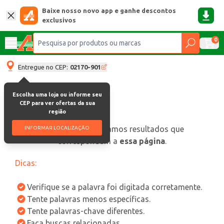
Baixe nosso novo app e ganhe descontos
exclusivos
0
Entregue no CEP:
02170-901
Escolha uma loja ou informe seu
CEP para ver ofertas da sua
região
oops, não encontramos resultados que
INFORMAR LOCALIZAÇÃO
correspondam a
essa página
.
Dicas:
Verifique se a palavra foi digitada corretamente.
Tente palavras menos específicas.
Tente palavras-chave diferentes.
Faça buscas relacionadas.