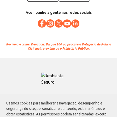
Acompanhe a gente nas redes sociais
Racismo é crime.
Denuncie. Disque 100 ou procure a Delegacia de Polícia
Civil mais próxima ou o Ministério Público.
Atacadão S.A.
Usamos cookies para melhorar a navegação, desempenho e
Avenida Morvan Dias de Figueiredo, 6169, Vila Maria, São Paulo - SP | CEP
segurança do site, personalizar o conteúdo, exibir anúncios e
02170-901 | CNPJ: 75.315.333/0001-09
obter estatísticas. As permissões podem ser alteradas, exceto