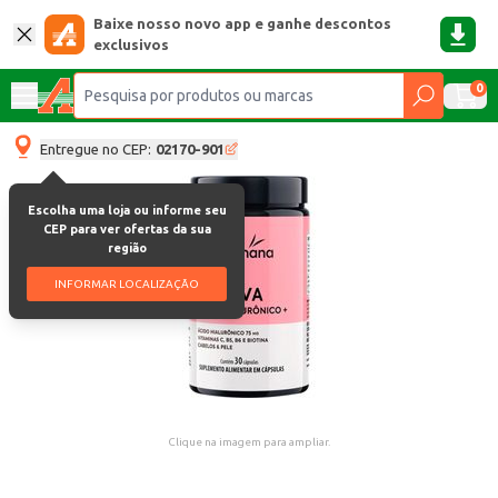
Baixe nosso novo app e ganhe descontos
exclusivos
0
Entregue no CEP:
02170-901
Escolha uma loja ou informe seu
CEP para ver ofertas da sua
região
INFORMAR LOCALIZAÇÃO
Clique na imagem para ampliar.