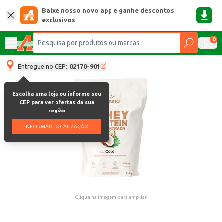
Baixe nosso novo app e ganhe descontos
exclusivos
0
Entregue no CEP:
02170-901
Escolha uma loja ou informe seu
CEP para ver ofertas da sua
região
INFORMAR LOCALIZAÇÃO
Clique na imagem para ampliar.