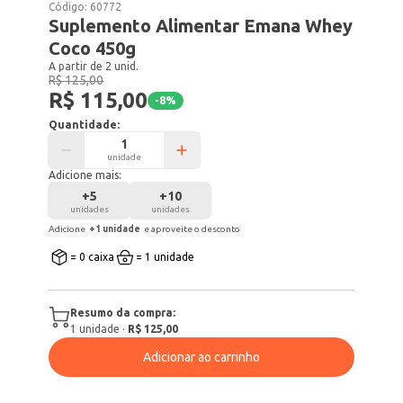
Código:
60772
Suplemento Alimentar Emana Whey
Coco 450g
A partir de 2 unid.
R$ 125,00
R$ 115,00
-
8
%
Quantidade:
unidade
Adicione mais:
+
5
+
10
unidades
unidades
Adicione
+
1
unidade
e aproveite o desconto
= 0 caixa
= 1 unidade
Resumo da compra:
1
unidade
·
R$ 125,00
Adicionar ao carrinho