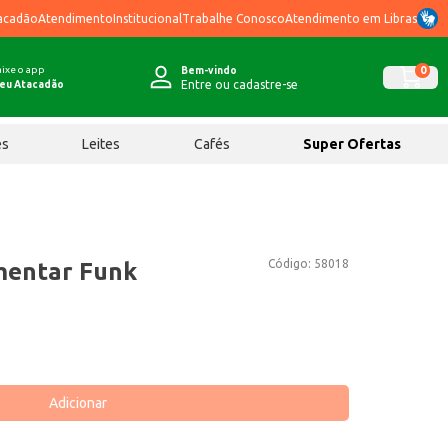
acadão
Atendimento
Institucional
Trabalhe Conosco
Atendimento em Libras
ixe o app
0
Bem-vindo
Entre ou cadastre-se
eu Atacadão
ês
Leites
Cafés
Super Ofertas
Código:
58018
mentar Funk
Adicionar