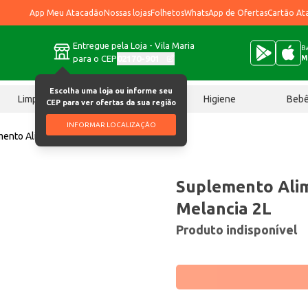
App Meu Atacadão
Nossas lojas
Folhetos
WhatsApp de Ofertas
Cartão At
Entregue pela Loja - Vila Maria
Ba
para o CEP
02170-901
M
Escolha uma loja ou informe seu
Limpeza
Chocolates
Higiene
Beb
CEP para ver ofertas da sua região
INFORMAR LOCALIZAÇÃO
ento Alimentar Funk Melancia 2L
Suplemento Ali
Melancia 2L
Produto indisponível