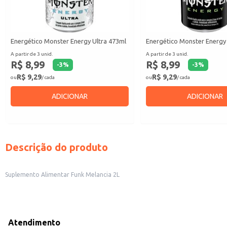
Energético Monster Energy Ultra 473ml
Energético Monster Energy
A partir de 3 unid.
A partir de 3 unid.
R$ 8,99
R$ 8,99
-
3
%
-
3
%
R$ 9,29
R$ 9,29
ou
/ cada
ou
/ cada
ADICIONAR
ADICIONAR
Descrição do produto
Suplemento Alimentar Funk Melancia 2L
Atendimento