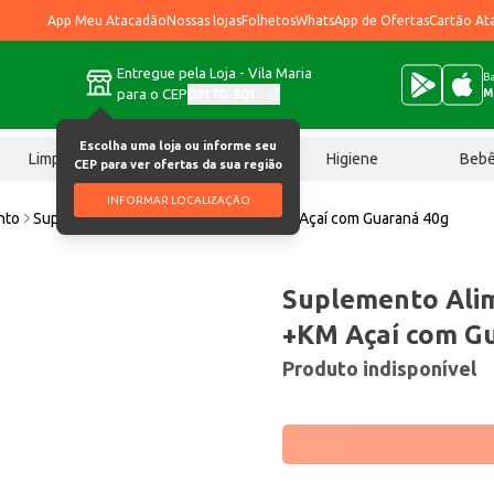
App Meu Atacadão
Nossas lojas
Folhetos
WhatsApp de Ofertas
Cartão At
Entregue pela Loja - Vila Maria
Ba
para o CEP
02170-901
M
Escolha uma loja ou informe seu
Limpeza
Chocolates
Higiene
Beb
CEP para ver ofertas da sua região
INFORMAR LOCALIZAÇÃO
nto
Suplemento Alimentar Gel Emana +KM Açaí com Guaraná 40g
Suplemento Ali
+KM Açaí com G
Produto indisponível