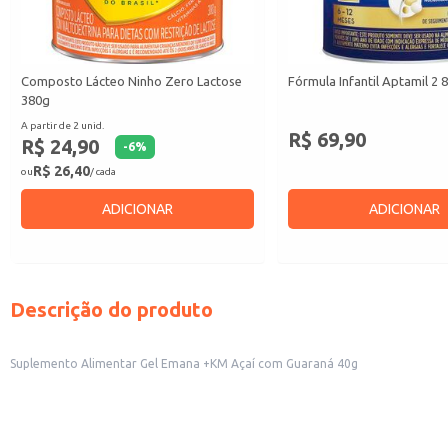
Composto Lácteo Ninho Zero Lactose
Fórmula Infantil Aptamil 2 
380g
A partir de 2 unid.
R$ 69,90
R$ 24,90
-
6
%
R$ 26,40
ou
/ cada
ADICIONAR
ADICIONAR
Descrição do produto
Suplemento Alimentar Gel Emana +KM Açaí com Guaraná 40g