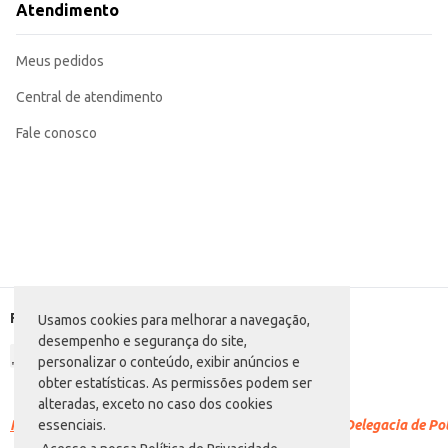
Atendimento
Meus pedidos
Central de atendimento
Fale conosco
Formas de pagamento
Usamos cookies para melhorar a navegação,
desempenho e segurança do site,
personalizar o conteúdo, exibir anúncios e
obter estatísticas. As permissões podem ser
alteradas, exceto no caso dos cookies
Racismo é crime.
Denuncie. Disque 100 ou procure a Delegacia de Polí
essenciais.