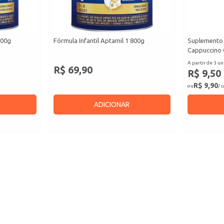
800g
Fórmula Infantil Aptamil 1 800g
Suplemento 
Cappuccino 
A partir de 3 un
R$ 69,90
R$ 9,50
R$ 9,90
ou
/ 
ADICIONAR