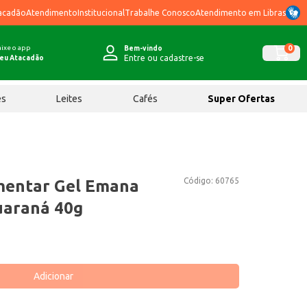
acadão
Atendimento
Institucional
Trabalhe Conosco
Atendimento em Libras
ixe o app
0
Bem-vindo
Entre ou cadastre-se
eu Atacadão
ês
Leites
Cafés
Super Ofertas
Código:
60765
mentar Gel Emana
uaraná 40g
Adicionar