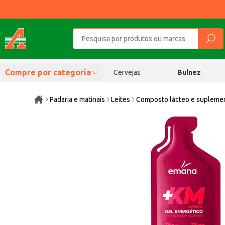
Compre por categoria
Cervejas
Bulnez
Padaria e matinais
Leites
Composto lácteo e supleme