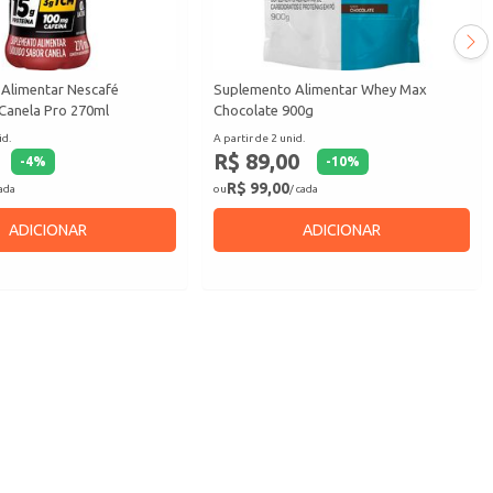
Alimentar Nescafé
Suplemento Alimentar Whey Max
Canela Pro 270ml
Chocolate 900g
id.
A partir de 2 unid.
R$ 89,00
-
4
%
-
10
%
R$ 99,00
cada
ou
/ cada
ADICIONAR
ADICIONAR