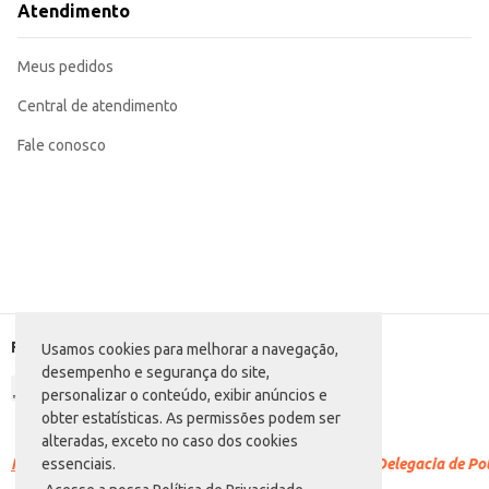
Atendimento
Meus pedidos
Central de atendimento
Fale conosco
Formas de pagamento
Usamos cookies para melhorar a navegação,
desempenho e segurança do site,
personalizar o conteúdo, exibir anúncios e
obter estatísticas. As permissões podem ser
alteradas, exceto no caso dos cookies
Racismo é crime.
Denuncie. Disque 100 ou procure a Delegacia de Polí
essenciais.