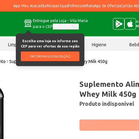
App Meu Atacadão
Nossas lojas
Folhetos
WhatsApp de Ofertas
Cartão At
Entregue pela Loja - Vila Maria
Ba
para o CEP
02170-901
M
Escolha uma loja ou informe seu
Limpeza
Chocolates
Higiene
Beb
CEP para ver ofertas da sua região
INFORMAR LOCALIZAÇÃO
nto
Suplemento Alimentar Piracanjuba Whey Milk 450g
Suplemento Alim
Whey Milk 450g
Produto indisponível