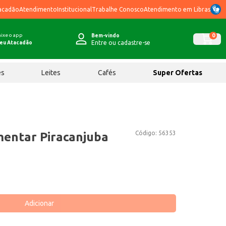
acadão
Atendimento
Institucional
Trabalhe Conosco
Atendimento em Libras
ixe o app
0
Bem-vindo
Entre ou cadastre-se
eu Atacadão
ês
Leites
Cafés
Super Ofertas
Código:
56353
entar Piracanjuba
Adicionar