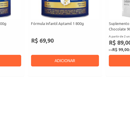
800g
Fórmula Infantil Aptamil 1 800g
Suplemento
Chocolate 9
A partir de 2 un
R$ 69,90
R$ 89,0
R$ 99,00
ou
/
ADICIONAR