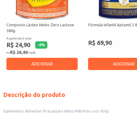
Composto Lácteo Ninho Zero Lactose
Fórmula Infantil Aptamil 2 
380g
A partir de 2 unid.
R$ 69,90
R$ 24,90
-
6
%
R$ 26,40
ou
/ cada
ADICIONAR
ADICIONAR
Descrição do produto
Suplemento Alimentar Piracanjuba Whey Milk Pote com 450g