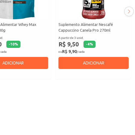
 Alimentar Whey Max
Suplemento Alimentar Nescafé
00g
Cappuccino Canela Pro 270ml
id.
A partir de 3 unid.
0
R$ 9,50
-
10
%
-
4
%
R$ 9,90
 cada
ou
/ cada
ADICIONAR
ADICIONAR