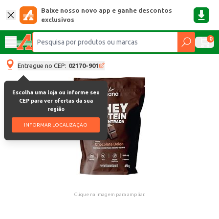
Baixe nosso novo app e ganhe descontos
exclusivos
0
Entregue no CEP:
02170-901
Escolha uma loja ou informe seu
CEP para ver ofertas da sua
região
INFORMAR LOCALIZAÇÃO
Clique na imagem para ampliar.