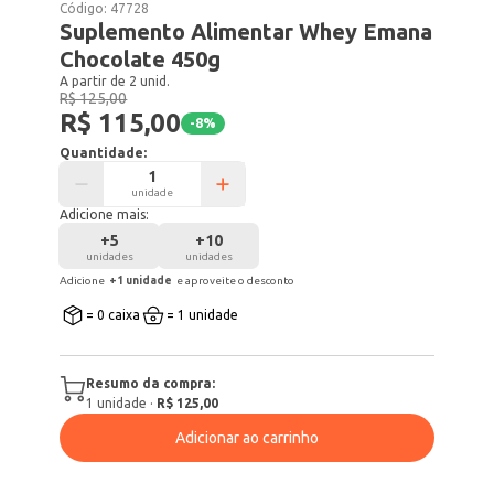
Código:
47728
Suplemento Alimentar Whey Emana
Chocolate 450g
A partir de 2 unid.
R$ 125,00
R$ 115,00
-
8
%
Quantidade:
unidade
Adicione mais:
+
5
+
10
unidades
unidades
Adicione
+
1
unidade
e aproveite o desconto
= 0 caixa
= 1 unidade
Resumo da compra:
1
unidade
·
R$ 125,00
Adicionar ao carrinho