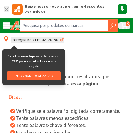
Baixe nosso novo app e ganhe descontos
exclusivos
0
Entregue no CEP:
02170-901
Escolha uma loja ou informe seu
CEP para ver ofertas da sua
região
oops, não encontramos resultados que
INFORMAR LOCALIZAÇÃO
correspondam a
essa página
.
Dicas:
Verifique se a palavra foi digitada corretamente.
Tente palavras menos específicas.
Tente palavras-chave diferentes.
Faça buscas relacionadas.