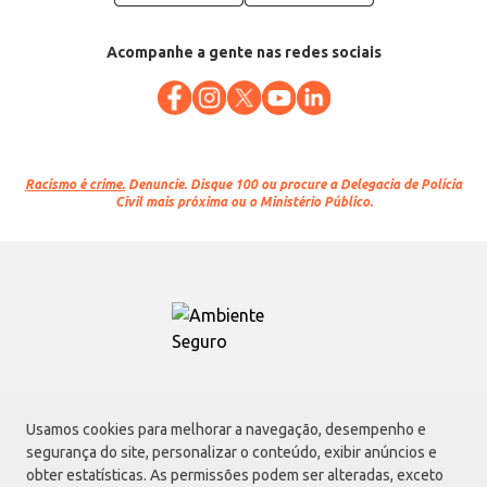
Acompanhe a gente nas redes sociais
Racismo é crime.
Denuncie. Disque 100 ou procure a Delegacia de Polícia
Civil mais próxima ou o Ministério Público.
Atacadão S.A.
Usamos cookies para melhorar a navegação, desempenho e
Avenida Morvan Dias de Figueiredo, 6169, Vila Maria, São Paulo - SP | CEP
segurança do site, personalizar o conteúdo, exibir anúncios e
02170-901 | CNPJ: 75.315.333/0001-09
obter estatísticas. As permissões podem ser alteradas, exceto