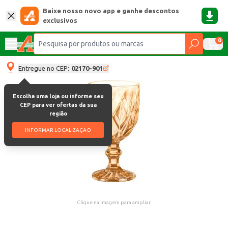
Baixe nosso novo app e ganhe descontos
exclusivos
0
Entregue no CEP:
02170-901
Escolha uma loja ou informe seu
CEP para ver ofertas da sua
região
INFORMAR LOCALIZAÇÃO
Clique na imagem para ampliar.