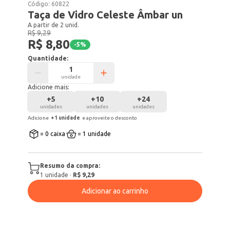
Código:
60822
Taça de Vidro Celeste Âmbar un
A partir de 2 unid.
R$ 9,29
R$ 8,80
-
5
%
Quantidade:
unidade
Adicione mais:
+
5
+
10
+
24
unidades
unidades
unidades
Adicione
+
1
unidade
e aproveite o desconto
= 0 caixa
= 1 unidade
Resumo da compra:
1
unidade
·
R$ 9,29
Adicionar ao carrinho