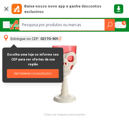
Baixe nosso novo app e ganhe descontos
exclusivos
0
Entregue no CEP:
02170-901
Escolha uma loja ou informe seu
CEP para ver ofertas da sua
região
INFORMAR LOCALIZAÇÃO
Clique na imagem para ampliar.