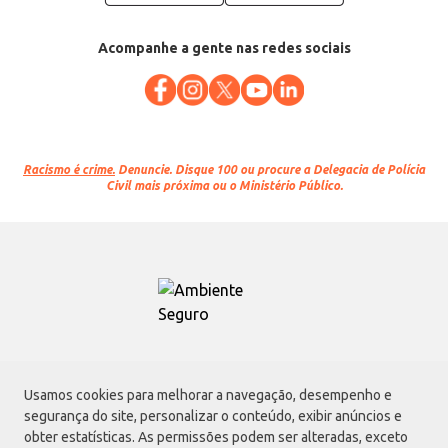
Acompanhe a gente nas redes sociais
Racismo é crime.
Denuncie. Disque 100 ou procure a Delegacia de Polícia
Civil mais próxima ou o Ministério Público.
Atacadão S.A.
Usamos cookies para melhorar a navegação, desempenho e
Avenida Morvan Dias de Figueiredo, 6169, Vila Maria, São Paulo - SP | CEP
segurança do site, personalizar o conteúdo, exibir anúncios e
02170-901 | CNPJ: 75.315.333/0001-09
obter estatísticas. As permissões podem ser alteradas, exceto