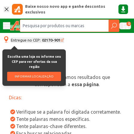
Baixe nosso novo app e ganhe descontos
exclusivos
0
Entregue no CEP:
02170-901
Escolha uma loja ou informe seu
CEP para ver ofertas da sua
região
oops, não encontramos resultados que
INFORMAR LOCALIZAÇÃO
correspondam a
essa página
.
Dicas:
Verifique se a palavra foi digitada corretamente.
Tente palavras menos específicas.
Tente palavras-chave diferentes.
Faça buscas relacionadas.