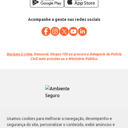
Acompanhe a gente nas redes sociais
Racismo é crime.
Denuncie. Disque 100 ou procure a Delegacia de Polícia
Civil mais próxima ou o Ministério Público.
Atacadão S.A.
Usamos cookies para melhorar a navegação, desempenho e
Avenida Morvan Dias de Figueiredo, 6169, Vila Maria, São Paulo - SP | CEP
segurança do site, personalizar o conteúdo, exibir anúncios e
02170-901 | CNPJ: 75.315.333/0001-09