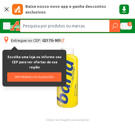
Baixe nosso novo app e ganhe descontos
exclusivos
0
Entregue no CEP:
02170-901
Escolha uma loja ou informe seu
CEP para ver ofertas da sua
região
INFORMAR LOCALIZAÇÃO
Clique na imagem para ampliar.