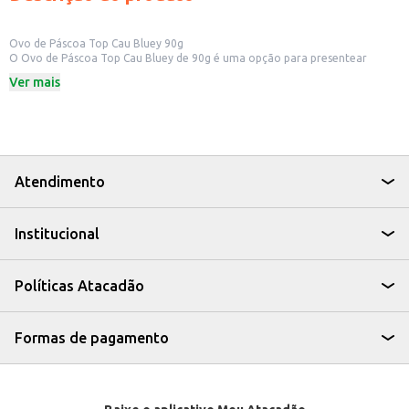
Ovo de Páscoa Top Cau Bluey 90g
O Ovo de Páscoa Top Cau Bluey de 90g é uma opção para presentear
crianças e fãs da personagem Bluey. Ideal para quem busca um produto
Ver mais
com temática infantil e que agrada o público.
Dicas de Uso:
Perfeito para presentear crianças na Páscoa.
Ideal para revenda em mercados, lojas de conveniência e bombonieres.
Uma ótima opção para complementar cestas de presentes.
O Ovo de Páscoa Top Cau Bluey oferece uma opção saborosa e divertida
para celebrar a Páscoa, combinando o chocolate com a popularidade da
Atendimento
personagem, tornando-o um produto atrativo para o consumidor.
Institucional
Políticas Atacadão
Formas de pagamento