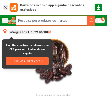
Baixe nosso novo app e ganhe descontos
exclusivos
0
Entregue no CEP:
02170-901
Escolha uma loja ou informe seu
CEP para ver ofertas da sua
região
INFORMAR LOCALIZAÇÃO
Clique na imagem para ampliar.