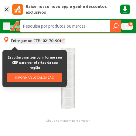
Baixe nosso novo app e ganhe descontos
exclusivos
0
Entregue no CEP:
02170-901
Escolha uma loja ou informe seu
CEP para ver ofertas da sua
região
INFORMAR LOCALIZAÇÃO
Clique na imagem para ampliar.