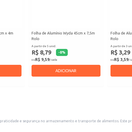
0cm x 4m
Folha de Alumínio Wyda 45cm x 7,5m
Folha de Al
Rolo
Rolo
A partir de 5 unid.
A partir de 3 un
R$ 8,79
R$ 3,29
-
8
%
R$ 9,59
R$ 3,59
ou
/ cada
ou
/ 
ADICIONAR
praticidade e segurança no armazenamento e transporte de alimentos. Este pr
u pequenas quantidades de alimentos e sobremesas.