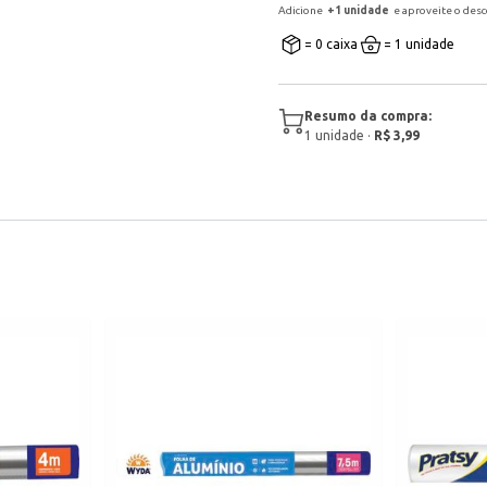
Adicione
+
1
unidade
e aproveite o des
= 0 caixa
= 1 unidade
Resumo da compra:
1
unidade
·
R$ 3,99