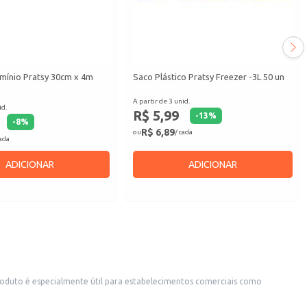
umínio Pratsy 30cm x 4m
Saco Plástico Pratsy Freezer -3L 50 un
A partir de 3 unid.
id.
R$ 5,99
-
13
%
-
8
%
R$ 6,89
ou
/ cada
cada
ADICIONAR
ADICIONAR
oduto é especialmente útil para estabelecimentos comerciais como