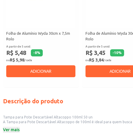
Folha de Alumínio Wyda 30cm x 7,5m
Folha de Alumínio Wyda 3
Rolo
Rolo
A partir de 5 unid.
A partir de 5 unid.
R$ 5,48
R$ 3,45
-
8
%
-
10
%
R$ 5,98
R$ 3,84
ou
/ cada
ou
/ cada
ADICIONAR
ADICIONAR
Descrição do produto
Tampa para Pote Descartável Altacoppo 100ml 50 un
A Tampa para Pote Descartável Altacoppo de 100ml é ideal para quem busca 
lanchonetes, sorveterias e restaurantes que oferecem porções individuais o
Ver mais
Principais características: