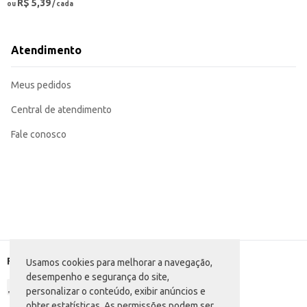
R$ 5,39
ou
/ cada
Atendimento
Meus pedidos
Central de atendimento
Fale conosco
Formas de pagamento
Usamos cookies para melhorar a navegação,
desempenho e segurança do site,
personalizar o conteúdo, exibir anúncios e
obter estatísticas. As permissões podem ser