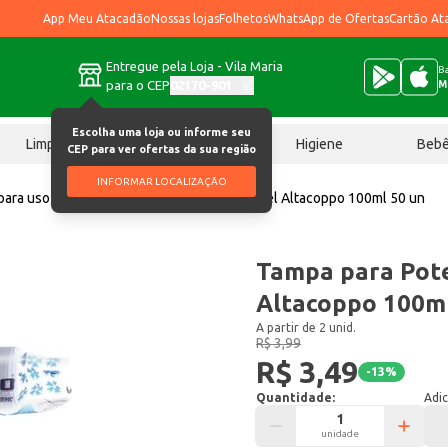
App Meu Atacadão
Nossas lojas
Folhetos
WhatsApp de Ofertas
Cartão At
Entregue pela Loja - Vila Maria
Ba
para o CEP
02170-901
M
Escolha uma loja ou informe seu
Limpeza
Chocolates
Higiene
Beb
CEP para ver ofertas da sua região
INFORMAR LOCALIZAÇÃO
ara uso geral
Tampa para Pote Descartável Altacoppo 100ml 50 un
Tampa para Pote
Altacoppo 100ml
A partir de 2 unid.
R$ 3,99
R$ 3,49
-
13
%
Quantidade:
Adic
unidade