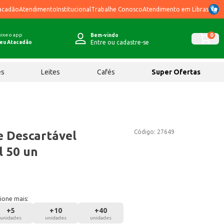
acadão
Atendimento
Institucional
Trabalhe Conosco
Atendimento em Libras
ixe o app
0
Bem-vindo
Entre ou cadastre-se
eu Atacadão
ês
Leites
Cafés
Super Ofertas
Código:
27649
 Descartável
 50 un
ione mais:
+
5
+
10
+
40
unidades
unidades
unidades