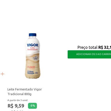
companhamentos.
 e salgados.
a para otimizar o seu negócio, garantindo a qualidade e a apresentação dos 
Preço total
R$ 32,
ADICIONAR OS 3 AO CARRI
Leite Fermentado Vigor
Tradicional 800g
A partir de 3 unid.
R$ 9,59
-
3
%