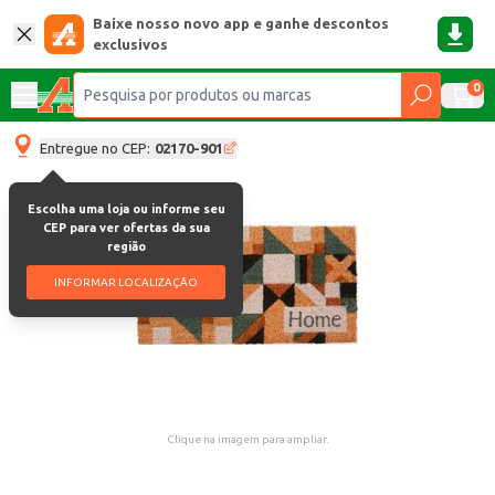
Baixe nosso novo app e ganhe descontos
exclusivos
0
Entregue no CEP:
02170-901
Escolha uma loja ou informe seu
CEP para ver ofertas da sua
região
INFORMAR LOCALIZAÇÃO
Clique na imagem para ampliar.