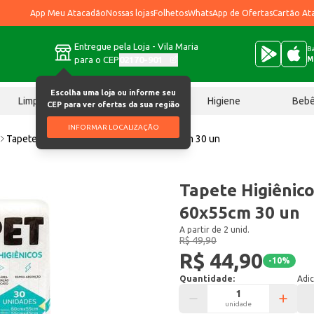
App Meu Atacadão
Nossas lojas
Folhetos
WhatsApp de Ofertas
Cartão At
Entregue pela Loja - Vila Maria
Ba
para o CEP
02170-901
M
Escolha uma loja ou informe seu
Limpeza
Chocolates
Higiene
Beb
CEP para ver ofertas da sua região
INFORMAR LOCALIZAÇÃO
Tapete Higiênico para Cães Tapet 60x55cm 30 un
Tapete Higiênic
60x55cm 30 un
A partir de 2 unid.
R$ 49,90
R$ 44,90
-
10
%
Quantidade:
Adic
unidade