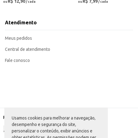
R$ 12,90
R$ 7,99
ou
/ cada
ou
/ cada
Atendimento
Meus pedidos
Central de atendimento
Fale conosco
Formas de pagamento
Usamos cookies para melhorar a navegação,
desempenho e segurança do site,
personalizar o conteúdo, exibir anúncios e
obter estatísticas. As permissões podem ser