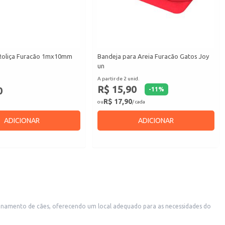
Roliça Furacão 1mx10mm
Bandeja para Areia Furacão Gatos Joy
un
A partir de 2 unid.
R$ 15,90
0
-
11
%
R$ 17,90
ou
/ cada
ADICIONAR
ADICIONAR
treinamento de cães, oferecendo um local adequado para as necessidades do