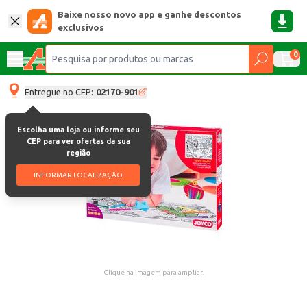
Baixe nosso novo app e ganhe descontos
exclusivos
0
Entregue no CEP:
02170-901
Escolha uma loja ou informe seu
CEP para ver ofertas da sua
região
INFORMAR LOCALIZAÇÃO
Clique na imagem para ampliar.