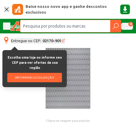
Baixe nosso novo app e ganhe descontos
exclusivos
0
Entregue no CEP:
02170-901
Escolha uma loja ou informe seu
CEP para ver ofertas da sua
região
INFORMAR LOCALIZAÇÃO
Clique na imagem para ampliar.