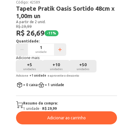
Código:
42589
Tapete Pratik Oasis Sortido 48cm x
1,00m un
A partir de 2 unid.
R$ 29,99
R$ 26,69
-
11
%
Quantidade:
unidade
Adicione mais:
+
5
+
10
+
50
unidades
unidades
unidades
Adicione
+
1
unidade
e aproveite o desconto
= 0 caixa
= 1 unidade
Resumo da compra:
1
unidade
·
R$ 29,99
Adicionar ao carrinho