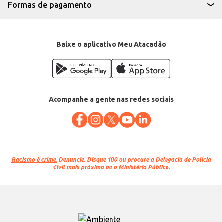
Departamento: Utilidades domésticas
Formas de pagamento
Categoria: Pano e toalha de limpeza
Dimensões: 48cm x 1,00m
EAN: 7908031615169
Baixe o aplicativo Meu Atacadão
Acompanhe a gente nas redes sociais
Racismo é crime.
Denuncie. Disque 100 ou procure a Delegacia de Polícia
Civil mais próxima ou o Ministério Público.