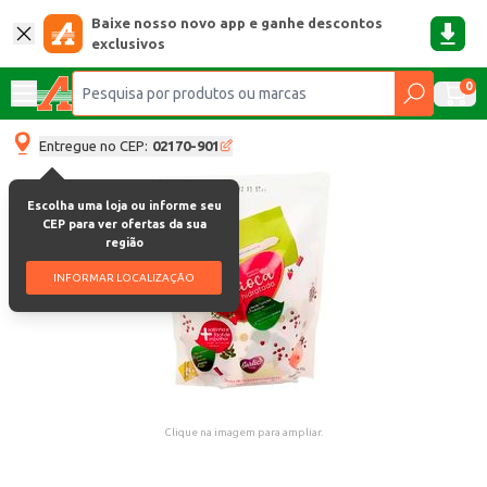
Baixe nosso novo app e ganhe descontos
exclusivos
0
Entregue no CEP:
02170-901
Escolha uma loja ou informe seu
CEP para ver ofertas da sua
região
INFORMAR LOCALIZAÇÃO
Clique na imagem para ampliar.