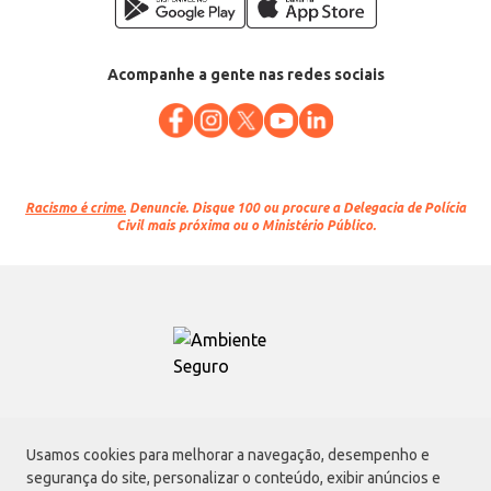
Acompanhe a gente nas redes sociais
Racismo é crime.
Denuncie. Disque 100 ou procure a Delegacia de Polícia
Civil mais próxima ou o Ministério Público.
Atacadão S.A.
Usamos cookies para melhorar a navegação, desempenho e
Avenida Morvan Dias de Figueiredo, 6169, Vila Maria, São Paulo - SP | CEP
segurança do site, personalizar o conteúdo, exibir anúncios e
02170-901 | CNPJ: 75.315.333/0001-09