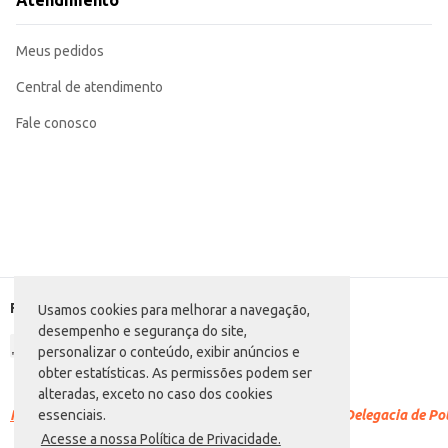
Atendimento
Experimente diferentes recheios, doces ou salgados, para variar o cardápio.
Para estabelecimentos comerciais, a praticidade da embalagem de 500g otim
A Tapioca Granulada Combrasil oferece praticidade e qualidade, sendo uma e
Meus pedidos
praticidade e bom custo-benefício.
Central de atendimento
Fale conosco
Formas de pagamento
Usamos cookies para melhorar a navegação,
desempenho e segurança do site,
personalizar o conteúdo, exibir anúncios e
obter estatísticas. As permissões podem ser
alteradas, exceto no caso dos cookies
Racismo é crime.
Denuncie. Disque 100 ou procure a Delegacia de Polí
essenciais.
Acesse a nossa Política de Privacidade.