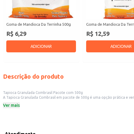
Goma de Mandioca Da Terrinha 500g
Goma de Mandioca Da Terr
R$ 6,29
R$ 12,59
ADICIONAR
ADICIONAR
Descrição do produto
Tapioca Granulada Combrasil Pacote com 500g
A Tapioca Granulada Combrasil em pacote de 500g é uma opção prática e vers
oferecem tapioca no cardápio. Sua granulação facilita o preparo, garantin
Ver mais
Formato prático em pacote de 500g.
Ideal para preparo de tapiocas.
Indicada para uso doméstico e comercial.
Dicas de Uso:
Para uma tapioca tradicional, utilize uma frigideira antiaderente e espalhe a 
Adicione seus recheios favoritos após a tapioca estar levemente dourada.