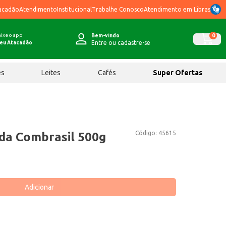
acadão
Atendimento
Institucional
Trabalhe Conosco
Atendimento em Libras
ixe o app
0
Bem-vindo
Entre ou cadastre-se
eu Atacadão
ês
Leites
Cafés
Super Ofertas
Código:
45615
da Combrasil 500g
Adicionar