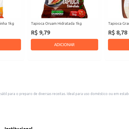
inha 1kg
Tapioca Oruam Hidratada 1kg
Tapioca Gra
R$ 9,79
R$ 8,78
ADICIONAR
átil para o preparo de diversas receitas. Ideal para uso doméstico ou em esta
do um resultado homogêneo e saboroso.
tapioca em círculo fino.