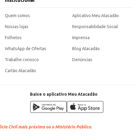
Institucional
iza o tempo de preparo e o controle de estoque.
scolha eficiente para o preparo de tapiocas saborosas e de fácil execução, t
Quem somos
Aplicativo Meu Atacadão
Nossas lojas
Responsabilidade Social
Folhetos
Imprensa
WhatsApp de Ofertas
Blog Atacadão
Trabalhe conosco
Denúncias
Cartão Atacadão
Baixe o aplicativo Meu Atacadão
cia Civil mais próxima ou o Ministério Público.