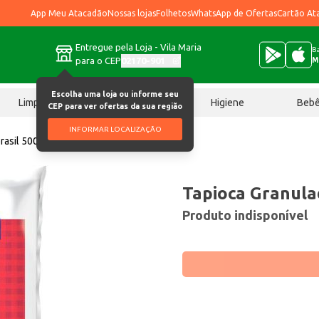
App Meu Atacadão
Nossas lojas
Folhetos
WhatsApp de Ofertas
Cartão At
Entregue pela Loja - Vila Maria
Ba
para o CEP
02170-901
M
Escolha uma loja ou informe seu
Limpeza
Chocolates
Higiene
Beb
CEP para ver ofertas da sua região
INFORMAR LOCALIZAÇÃO
rasil 500g
Tapioca Granula
Produto indisponível