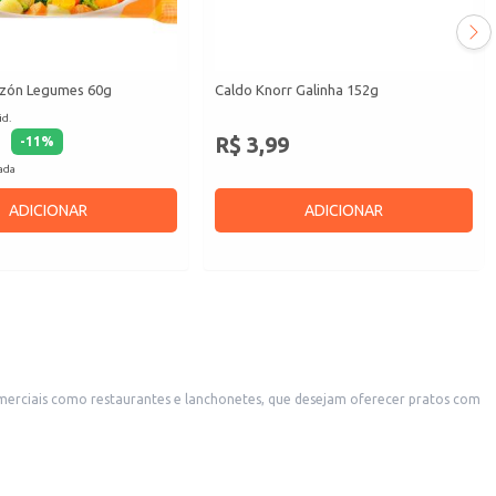
zón Legumes 60g
Caldo Knorr Galinha 152g
id.
R$ 3,99
-
11
%
cada
ADICIONAR
ADICIONAR
omerciais como restaurantes e lanchonetes, que desejam oferecer pratos com