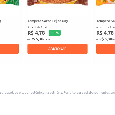
g
Tempero Sazón Feijão 60g
Tempero Sa
A partir de 3 unid.
A partir de 3 un
R$ 4,78
R$ 4,78
-
11
%
R$ 5,38
R$ 5,38
ou
/ cada
ou
/ 
ADICIONAR
praticidade e sabor autêntico na culinária. Perfeito para estabelecimentos c
r em casa e preparar refeições saborosas.