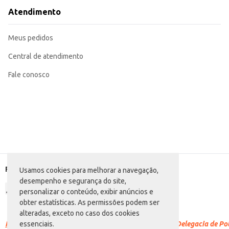
Atendimento
Meus pedidos
Central de atendimento
Fale conosco
Formas de pagamento
Usamos cookies para melhorar a navegação,
desempenho e segurança do site,
personalizar o conteúdo, exibir anúncios e
obter estatísticas. As permissões podem ser
alteradas, exceto no caso dos cookies
Racismo é crime.
Denuncie. Disque 100 ou procure a Delegacia de Polí
essenciais.