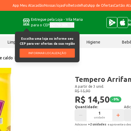
App Meu Atacadão
Nossas lojas
Folhetos
WhatsApp de Ofertas
Cartão At
Entregue pela Loja - Vila Maria
Ba
para o CEP
02170-901
M
Escolha uma loja ou informe seu
Limpeza
Chocolates
Higiene
Beb
CEP para ver ofertas da sua região
INFORMAR LOCALIZAÇÃO
e caldo
Tempero Arrifana Baiano 500g
Tempero Arrifan
A partir de 3 unid.
R$ 15,90
R$ 14,50
-
9
%
Quantidade:
Adic
unidade
Adicione
+
2
unidade
s
e aproveite o de