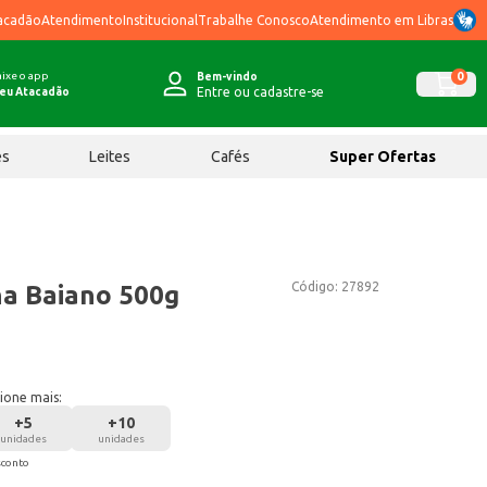
acadão
Atendimento
Institucional
Trabalhe Conosco
Atendimento em Libras
ixe o app
0
Bem-vindo
Entre ou cadastre-se
eu Atacadão
ês
Leites
Cafés
Super Ofertas
Código:
27892
a Baiano 500g
ione mais:
+
5
+
10
unidades
unidades
sconto