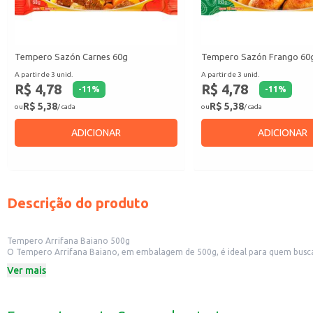
Tempero Sazón Carnes 60g
Tempero Sazón Frango 60
A partir de 3 unid.
A partir de 3 unid.
R$ 4,78
R$ 4,78
-
11
%
-
11
%
R$ 5,38
R$ 5,38
ou
/ cada
ou
/ cada
ADICIONAR
ADICIONAR
Descrição do produto
Tempero Arrifana Baiano 500g
O Tempero Arrifana Baiano, em embalagem de 500g, é ideal para quem busca 
um toque especial, além de ser uma ótima opção para quem gosta de cozinha
Ver mais
Dicas de Uso:
Utilize para temperar carnes, aves e peixes.
Adicione em caldos e sopas para realçar o sabor.
Use em preparos de feijão e outras leguminosas.