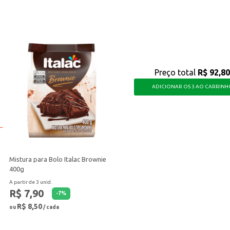
toque especial, tornando suas receitas ainda mais saborosas e convidativas.
Preço total
R$ 92,80
ADICIONAR OS 3 AO CARRINH
Mistura para Bolo Italac Brownie
400g
A partir de 3 unid.
R$ 7,90
-
7
%
R$ 8,50
ou
/ cada