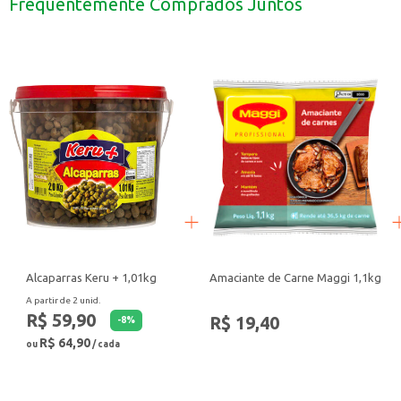
Frequentemente Comprados Juntos
Ideal para o preparo de moquecas e outros pratos típicos da culinária baiana.
Com o Tempero Arrifana Baiano, seus pratos ganham um sabor marcante e um 
Alcaparras Keru + 1,01kg
Amaciante de Carne Maggi 1,1kg
A partir de 2 unid.
R$ 59,90
R$ 19,40
-
8
%
R$ 64,90
ou
/ cada