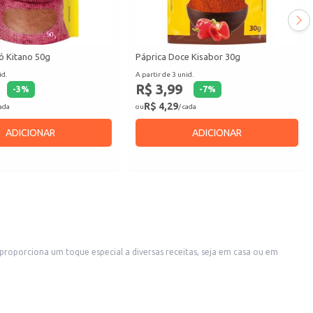
ó Kitano 50g
Páprica Doce Kisabor 30g
id.
A partir de 3 unid.
R$ 3,99
-
3
%
-
7
%
R$ 4,29
cada
ou
/ cada
ADICIONAR
ADICIONAR
oporciona um toque especial a diversas receitas, seja em casa ou em