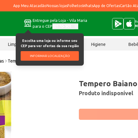
App Meu Atacadão
Nossas lojas
Folhetos
WhatsApp de Ofertas
Cartão At
Entregue pela Loja - Vila Maria
Ba
para o CEP
02170-901
M
Escolha uma loja ou informe seu
Limpeza
Chocolates
Higiene
Beb
CEP para ver ofertas da sua região
INFORMAR LOCALIZAÇÃO
ias
Tempero Baiano Campilar 20g
Tempero Baiano
Produto indisponível