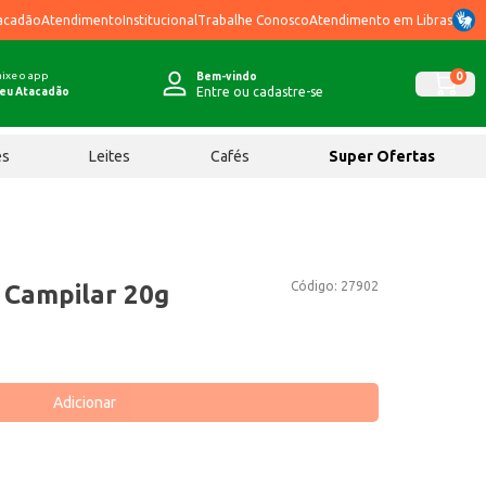
acadão
Atendimento
Institucional
Trabalhe Conosco
Atendimento em Libras
ixe o app
0
Bem-vindo
Entre ou cadastre-se
eu Atacadão
ês
Leites
Cafés
Super Ofertas
Código:
27902
 Campilar 20g
Adicionar