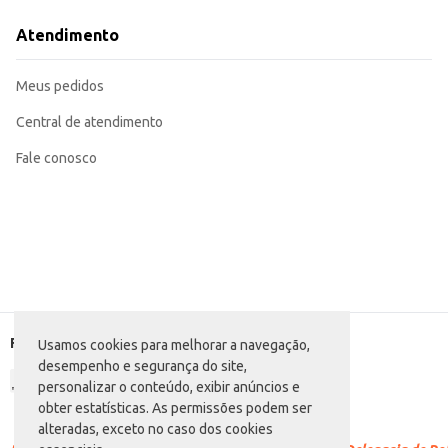
Utilize uma pequena quantidade para temperar carnes antes do preparo.
Adicione ao feijão durante o cozimento para um sabor mais intenso.
Atendimento
Experimente polvilhar sobre arroz branco ou outros acompanhamentos.
Pode ser usado em molhos e marinadas para realçar o sabor dos seus pratos.
O Tempero Baiano Campilar oferece praticidade e sabor incomparável, sendo
Meus pedidos
tempero.
Central de atendimento
Fale conosco
Formas de pagamento
Usamos cookies para melhorar a navegação,
desempenho e segurança do site,
personalizar o conteúdo, exibir anúncios e
obter estatísticas. As permissões podem ser
alteradas, exceto no caso dos cookies