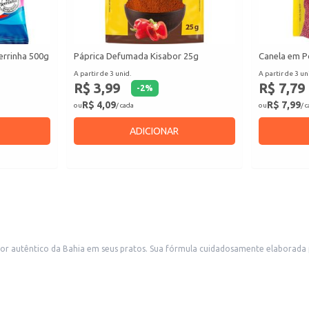
errinha 500g
Páprica Defumada Kisabor 25g
Canela em P
A partir de 3 unid.
A partir de 3 un
R$ 3,99
R$ 7,79
-
2
%
R$ 4,09
R$ 7,99
ou
/ cada
ou
/ 
ADICIONAR
r autêntico da Bahia em seus pratos. Sua fórmula cuidadosamente elaborada pr
rio e para o transporte.
pratos.
s seus pratos com um tempero diferenciado.