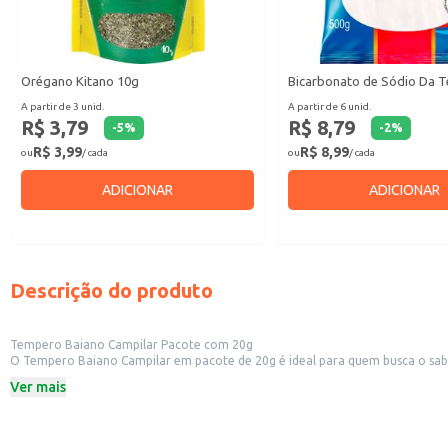
Orégano Kitano 10g
Bicarbonato de Sódio Da T
A partir de 3 unid.
A partir de 6 unid.
R$ 3,79
R$ 8,79
-
5
%
-
2
%
R$ 3,99
R$ 8,99
ou
/ cada
ou
/ cada
ADICIONAR
ADICIONAR
Descrição do produto
Tempero Baiano Campilar Pacote com 20g
O Tempero Baiano Campilar em pacote de 20g é ideal para quem busca o sabo
estabelecimentos comerciais. A embalagem compacta é prática para o uso diá
Ver mais
Ideal para uso doméstico, adicionando sabor a carnes, aves, feijões e outros 
Recomendado para restaurantes e lanchonetes que buscam agregar valor ao
Prático para o uso em pequenas porções, evitando desperdícios.
Dicas de Uso: