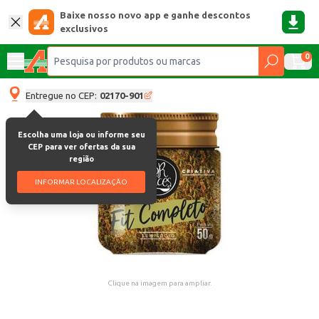
Baixe nosso novo app e ganhe descontos
exclusivos
0
Entregue no CEP:
02170-901
Escolha uma loja ou informe seu
CEP para ver ofertas da sua
região
INFORMAR LOCALIZAÇÃO
Clique na imagem para ampliar.