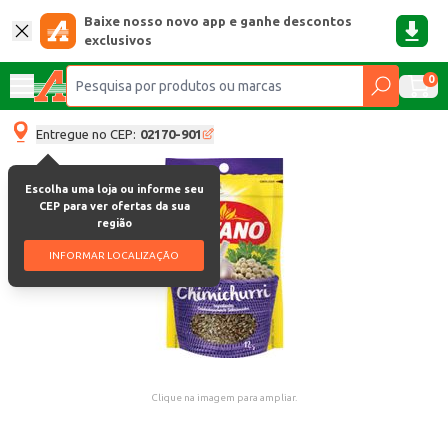
Baixe nosso novo app e ganhe descontos
exclusivos
0
Entregue no CEP:
02170-901
Escolha uma loja ou informe seu
CEP para ver ofertas da sua
região
INFORMAR LOCALIZAÇÃO
Clique na imagem para ampliar.