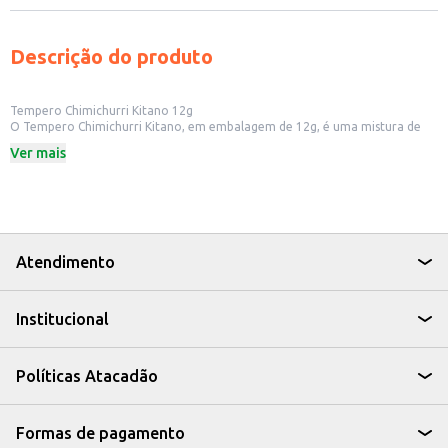
Descrição do produto
Tempero Chimichurri Kitano 12g
O Tempero Chimichurri Kitano, em embalagem de 12g, é uma mistura de
ervas e especiarias ideal para adicionar sabor e aroma a diversos pratos.
Ver mais
Perfeito para quem busca praticidade na cozinha, o chimichurri é um
tempero versátil que pode ser utilizado em diversas preparações.
Dicas de Uso:
Ideal para temperar carnes, aves e peixes antes de grelhar ou assar.
Pode ser adicionado a molhos e marinadas para realçar o sabor.
Utilize para temperar legumes e saladas, agregando um toque especial.
Perfeito para quem busca um toque de sabor em suas receitas.
Atendimento
Com o Tempero Chimichurri Kitano, você tem a praticidade de um tempero
pronto e a garantia de um sabor marcante em suas receitas, tornando seus
pratos ainda mais saborosos e convidativos.
Institucional
Políticas Atacadão
Formas de pagamento