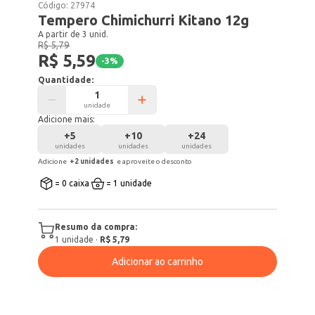
Código:
27974
Tempero Chimichurri Kitano 12g
A partir de 3 unid.
R$ 5,79
R$ 5,59
-
3
%
Quantidade:
unidade
Adicione mais:
+
5
+
10
+
24
unidades
unidades
unidades
Adicione
+
2
unidade
s
e aproveite o desconto
= 0 caixa
= 1 unidade
Resumo da compra:
1
unidade
·
R$ 5,79
Adicionar ao carrinho