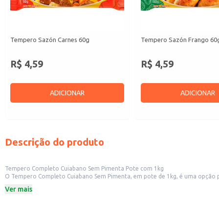
Tempero Sazón Carnes 60g
Tempero Sazón Frango 60
R$ 4,59
R$ 4,59
ADICIONAR
ADICIONAR
Descrição do produto
Tempero Completo Cuiabano Sem Pimenta Pote com 1kg
O Tempero Completo Cuiabano Sem Pimenta, em pote de 1kg, é uma opção prática e versátil para o preparo de diversas receitas. Sua for
exigem o toque picante. A embalagem de 1kg é econômica 
Ver mais
Dicas de Uso:
Utilize para temperar carnes, aves e peixes, adicionando sabor e aroma.
Ideal para incrementar o sabor de feijões, arroz e outros acompanhamentos.
Pode ser usado em molhos e refogados, adicionando um toque de sabor sem 