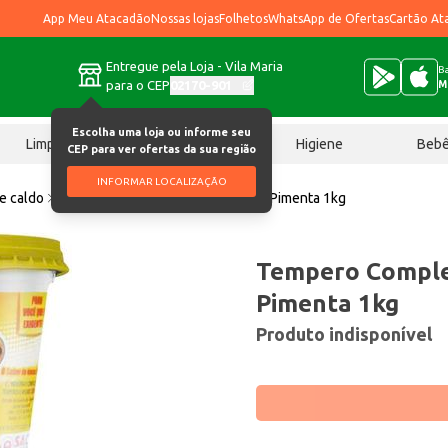
App Meu Atacadão
Nossas lojas
Folhetos
WhatsApp de Ofertas
Cartão At
Entregue pela Loja - Vila Maria
Ba
para o CEP
02170-901
M
Escolha uma loja ou informe seu
Limpeza
Chocolates
Higiene
Beb
CEP para ver ofertas da sua região
INFORMAR LOCALIZAÇÃO
e caldo
Tempero Completo Cuiabano Sem Pimenta 1kg
Tempero Comple
Pimenta 1kg
Produto indisponível