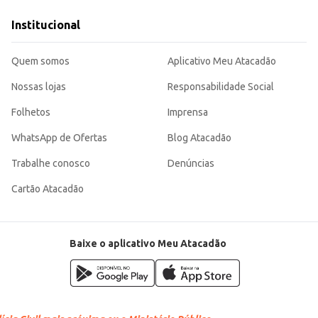
sos e versáteis a seus clientes.
produtos alimentícios.
Institucional
 para cozinheiros domésticos e profissionais da área de alimentação. Sua composição garante um temp
Quem somos
Aplicativo Meu Atacadão
Nossas lojas
Responsabilidade Social
Folhetos
Imprensa
WhatsApp de Ofertas
Blog Atacadão
Trabalhe conosco
Denúncias
Cartão Atacadão
Baixe o aplicativo Meu Atacadão