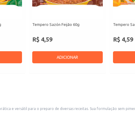
g
Tempero Sazón Feijão 60g
Tempero Sa
R$ 4,59
R$ 4,59
ADICIONAR
mulação sem pimenta o torna ideal para um público amplo, permitindo o uso em pratos que não
e adequada para uso em casa, em restaurantes, lanchonetes e outros estabelecimentos 
a presença de pimenta.