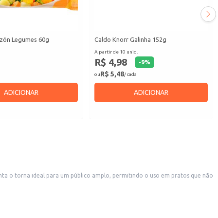
zón Legumes 60g
Caldo Knorr Galinha 152g
A partir de 10 unid.
R$ 4,98
-
9
%
R$ 5,48
ou
/ cada
ADICIONAR
ADICIONAR
comerciais que buscam um tempero de qualidade e rendimento.