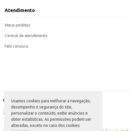
Perfeito para estabelecimentos comerciais que desejam oferecer pratos saboro
Uma excelente opção para revenda em mercearias, supermercados e lojas de 
Atendimento
O Tempero Completo Cuiabano Sem Pimenta oferece praticidade e sabor, sendo uma escolha eficiente
qualidade, contribuindo para o sucesso de suas receitas.
Marca: Tempero Cuiabano
Meus pedidos
Departamento: Mercearia
Categoria: Tempero pronto e caldo
Conteúdo: 1kg
Central de atendimento
EAN: 7896149505413
Fale conosco
Formas de pagamento
Usamos cookies para melhorar a navegação,
desempenho e segurança do site,
personalizar o conteúdo, exibir anúncios e
obter estatísticas. As permissões podem ser
alteradas, exceto no caso dos cookies