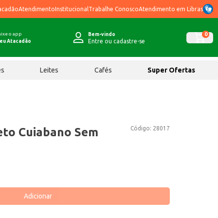
acadão
Atendimento
Institucional
Trabalhe Conosco
Atendimento em Libras
ixe o app
0
Bem-vindo
Entre ou cadastre-se
eu Atacadão
ês
Leites
Cafés
Super Ofertas
Código:
28017
to Cuiabano Sem
Adicionar