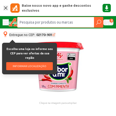
Baixe nosso novo app e ganhe descontos
exclusivos
0
Entregue no CEP:
02170-901
Escolha uma loja ou informe seu
CEP para ver ofertas da sua
região
INFORMAR LOCALIZAÇÃO
Clique na imagem para ampliar.