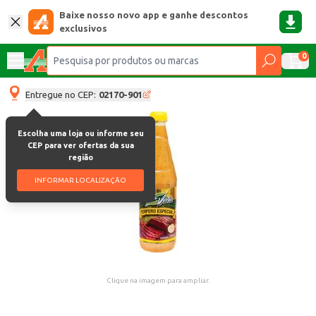
Baixe nosso novo app e ganhe descontos
exclusivos
0
Entregue no CEP:
02170-901
Escolha uma loja ou informe seu
CEP para ver ofertas da sua
região
INFORMAR LOCALIZAÇÃO
Clique na imagem para ampliar.