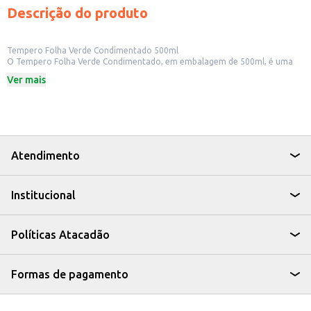
Descrição do produto
Tempero Folha Verde Condimentado 500ml
O Tempero Folha Verde Condimentado, em embalagem de 500ml, é uma
opção prática para quem busca sabor e agilidade no preparo de suas
Ver mais
refeições. Ideal para uso doméstico e para estabelecimentos comerciais
que buscam otimizar o tempo na cozinha, este tempero oferece uma
maneira fácil de adicionar um toque especial aos seus pratos.
Dicas de Uso:
Utilize em carnes, aves e peixes para realçar o sabor.
Adicione em molhos e marinadas para um toque especial.
Use em legumes e verduras para um acompanhamento saboroso.
Atendimento
Com o Tempero Folha Verde Condimentado, você tem a praticidade de um
tempero pronto sem abrir mão do sabor, tornando suas receitas mais
saborosas e seu dia a dia na cozinha mais fácil.
Institucional
Políticas Atacadão
Formas de pagamento