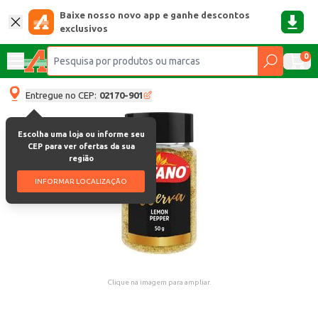
Baixe nosso novo app e ganhe descontos
exclusivos
0
Entregue no CEP:
02170-901
Escolha uma loja ou informe seu
CEP para ver ofertas da sua
região
INFORMAR LOCALIZAÇÃO
Clique na imagem para ampliar.