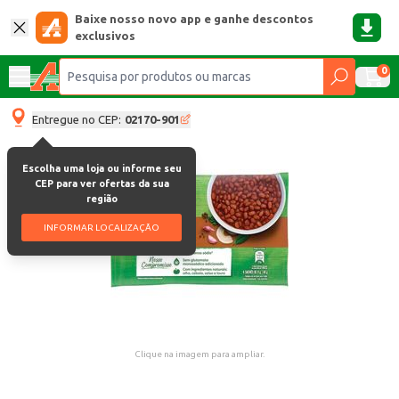
Baixe nosso novo app e ganhe descontos
exclusivos
0
Entregue no CEP:
02170-901
Escolha uma loja ou informe seu
CEP para ver ofertas da sua
região
INFORMAR LOCALIZAÇÃO
Clique na imagem para ampliar.