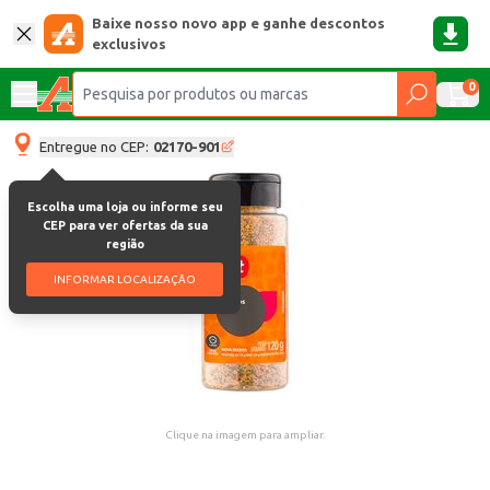
Baixe nosso novo app e ganhe descontos
exclusivos
0
Entregue no CEP:
02170-901
Escolha uma loja ou informe seu
CEP para ver ofertas da sua
região
INFORMAR LOCALIZAÇÃO
Clique na imagem para ampliar.