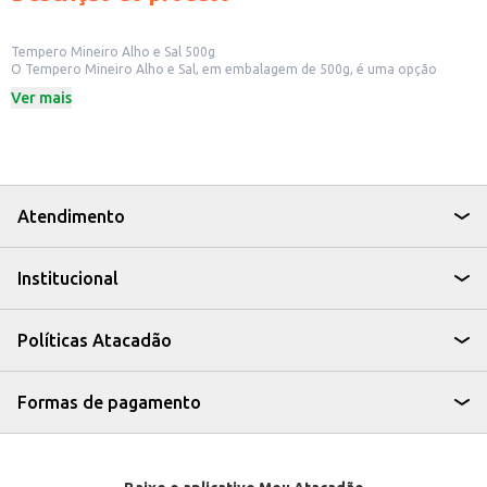
Tempero Mineiro Alho e Sal 500g
O Tempero Mineiro Alho e Sal, em embalagem de 500g, é uma opção
prática para quem busca sabor e agilidade no preparo de suas receitas.
Ver mais
Ideal para uso doméstico, em restaurantes e lanchonetes, este tempero
combina alho e sal, proporcionando um toque especial aos seus pratos.
Dicas de Uso:
Utilize no tempero de carnes, aves e peixes.
Adicione em legumes e verduras para um sabor mais acentuado.
Use no preparo de molhos e patês.
Ideal para temperar feijão e outras leguminosas.
Atendimento
Com o Tempero Mineiro Alho e Sal, você simplifica o preparo das suas
refeições, agregando sabor e praticidade ao seu dia a dia.
Institucional
Políticas Atacadão
Formas de pagamento