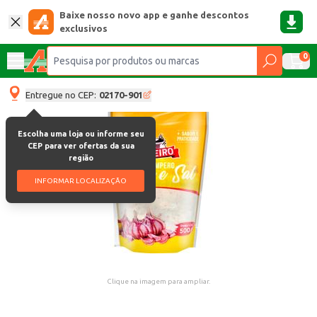
Baixe nosso novo app e ganhe descontos
exclusivos
0
Entregue no CEP:
02170-901
Escolha uma loja ou informe seu
CEP para ver ofertas da sua
região
INFORMAR LOCALIZAÇÃO
Clique na imagem para ampliar.