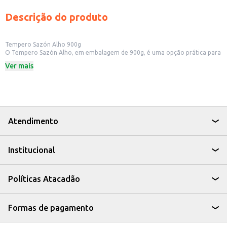
Descrição do produto
Tempero Sazón Alho 900g
O Tempero Sazón Alho, em embalagem de 900g, é uma opção prática para
adicionar sabor e realçar o gosto dos seus pratos. Ideal para quem busca
Ver mais
praticidade na cozinha, o tempero Sazón Alho é versátil e pode ser
utilizado em diversas receitas.
Dicas de Uso:
Ideal para temperar carnes, aves e peixes.
Pode ser adicionado a legumes e verduras para um toque especial.
Utilize no preparo de molhos e caldos.
Perfeito para realçar o sabor de arroz, massas e outros
Atendimento
acompanhamentos.
Com o Tempero Sazón Alho, você simplifica o preparo das suas refeições,
garantindo sabor e praticidade no dia a dia.
Institucional
Políticas Atacadão
Formas de pagamento