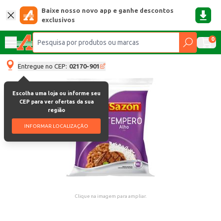
Baixe nosso novo app e ganhe descontos
exclusivos
0
Entregue no CEP:
02170-901
Escolha uma loja ou informe seu
CEP para ver ofertas da sua
região
INFORMAR LOCALIZAÇÃO
Clique na imagem para ampliar.