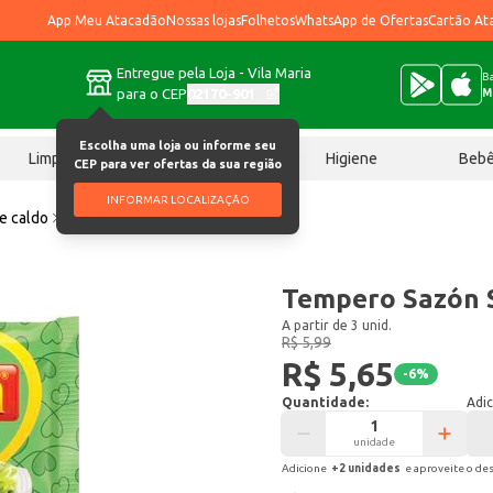
App Meu Atacadão
Nossas lojas
Folhetos
WhatsApp de Ofertas
Cartão At
Entregue pela Loja - Vila Maria
Ba
para o CEP
02170-901
M
Escolha uma loja ou informe seu
Limpeza
Chocolates
Higiene
Beb
CEP para ver ofertas da sua região
INFORMAR LOCALIZAÇÃO
e caldo
Tempero Sazón Salada 60g
Tempero Sazón 
A partir de 3 unid.
R$ 5,99
R$ 5,65
-
6
%
Quantidade:
Adic
unidade
Adicione
+
2
unidade
s
e aproveite o de