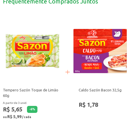
Frequentemente Comprados Juntos
Tempero Sazón Toque de Limão
Caldo Sazón Bacon 32,5g
60g
R$ 1,78
A partir de 3 unid.
R$ 5,65
-
6
%
R$ 5,99
ou
/ cada