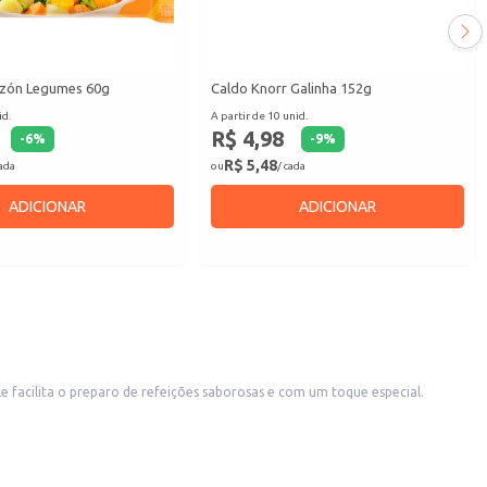
zón Legumes 60g
Caldo Knorr Galinha 152g
id.
A partir de 10 unid.
R$ 4,98
-
6
%
-
9
%
R$ 5,48
cada
ou
/ cada
ADICIONAR
ADICIONAR
 facilita o preparo de refeições saborosas e com um toque especial.