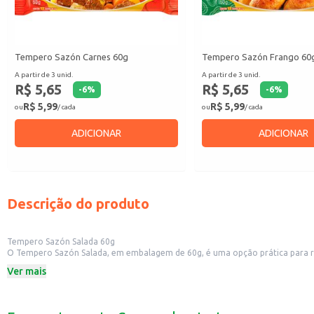
Tempero Sazón Carnes 60g
Tempero Sazón Frango 60
A partir de 3 unid.
A partir de 3 unid.
R$ 5,65
R$ 5,65
-
6
%
-
6
%
R$ 5,99
R$ 5,99
ou
/ cada
ou
/ cada
ADICIONAR
ADICIONAR
Descrição do produto
Tempero Sazón Salada 60g
O Tempero Sazón Salada, em embalagem de 60g, é uma opção prática para realç
Dicas de Uso:
Ver mais
Adicione diretamente às saladas de folhas, legumes e verduras.
Utilize para temperar saladas de macarrão e outros acompanhamentos.
Experimente em saladas de grãos, como quinoa e lentilha.
Com o Tempero Sazón Salada, suas saladas ganham um sabor diferenciado, tor