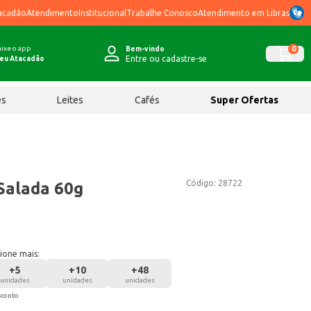
acadão
Atendimento
Institucional
Trabalhe Conosco
Atendimento em Libras
ixe o app
0
Bem-vindo
Entre ou cadastre-se
eu Atacadão
ês
Leites
Cafés
Super Ofertas
Código:
28722
Salada 60g
ione mais:
+
5
+
10
+
48
unidades
unidades
unidades
sconto