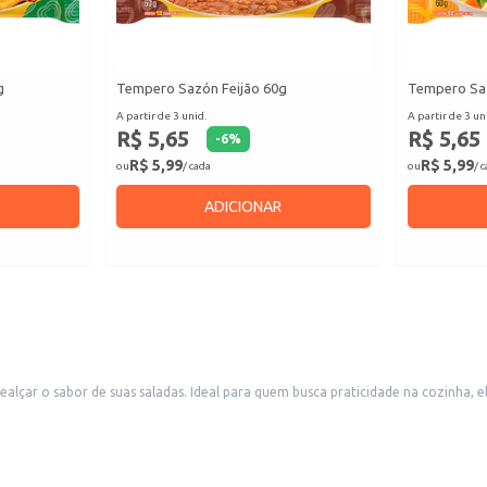
g
Tempero Sazón Feijão 60g
Tempero Sa
A partir de 3 unid.
A partir de 3 un
R$ 5,65
R$ 5,65
-
6
%
R$ 5,99
R$ 5,99
ou
/ cada
ou
/ 
ADICIONAR
ar o sabor de suas saladas. Ideal para quem busca praticidade na cozinha, ele
nando suas refeições mais apetitosas e convidativas.