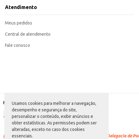
Atendimento
Meus pedidos
Central de atendimento
Fale conosco
Formas de pagamento
Usamos cookies para melhorar a navegação,
desempenho e segurança do site,
personalizar o conteúdo, exibir anúncios e
obter estatísticas. As permissões podem ser
alteradas, exceto no caso dos cookies
Racismo é crime.
Denuncie. Disque 100 ou procure a Delegacia de Polí
essenciais.