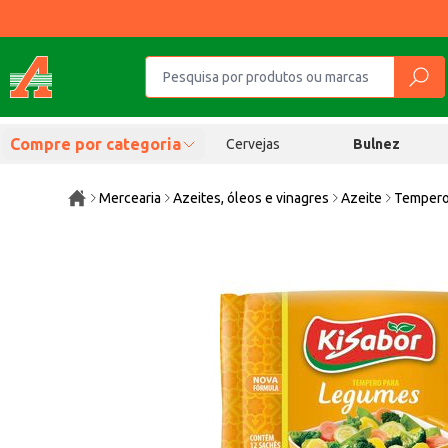
Compre por categoria
Cervejas
Bulnez
Mercearia
Azeites, óleos e vinagres
Azeite
Tempero