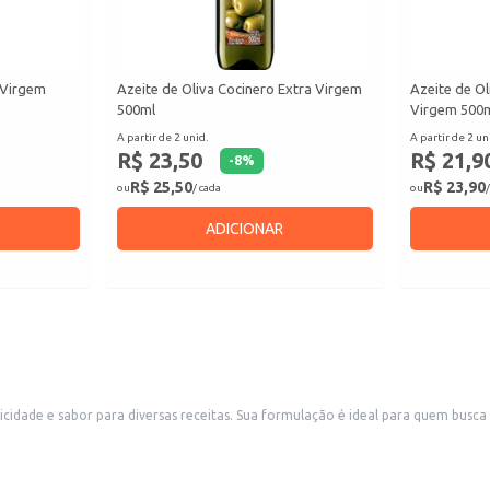
a Virgem
Azeite de Oliva Cocinero Extra Virgem
Azeite de Ol
500ml
Virgem 500
A partir de 2 unid.
A partir de 2 un
R$ 23,50
R$ 21,9
-
8
%
R$ 25,50
R$ 23,90
ou
/ cada
ou
/
ADICIONAR
um tempero pronto e versátil, facilitando o preparo de pratos saborosos em
em estabelecimentos, permitindo um controle