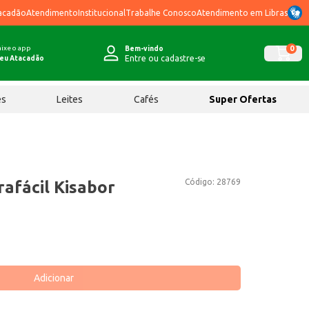
acadão
Atendimento
Institucional
Trabalhe Conosco
Atendimento em Libras
ixe o app
0
Bem-vindo
Entre ou cadastre-se
eu Atacadão
ês
Leites
Cafés
Super Ofertas
Código:
28769
afácil Kisabor
Adicionar