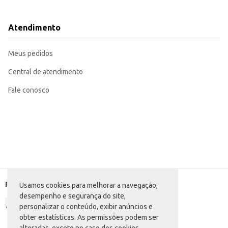
Ideal para dar um toque especial a refogados, sopas e molhos.
Perfeito para o preparo de saladas, adicionando um toque de sabor aos veget
Pode ser usado em receitas de massas, pizzas e outros pratos.
Atendimento
Recomendado para uso em estabelecimentos comerciais que buscam otimizar
O Tempero Temperafácil Kisabor Legumes proporciona praticidade e conveniência, contribu
armazenamento e o transporte.
Meus pedidos
Marca: Kisabor
Departamento: Mercearia
Categoria: Azeite
Central de atendimento
Conteúdo: 60g
EAN: 7898416524820
Fale conosco
Formas de pagamento
Usamos cookies para melhorar a navegação,
desempenho e segurança do site,
personalizar o conteúdo, exibir anúncios e
obter estatísticas. As permissões podem ser