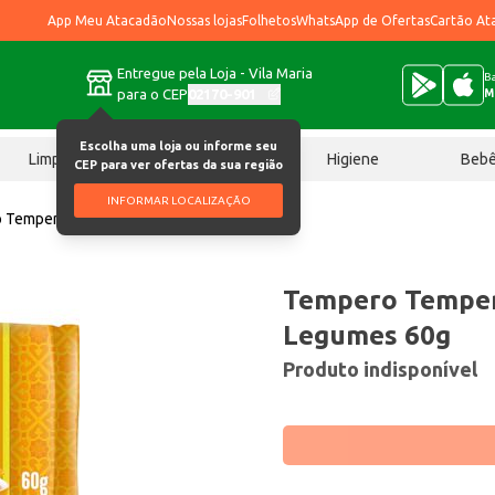
App Meu Atacadão
Nossas lojas
Folhetos
WhatsApp de Ofertas
Cartão At
Entregue pela Loja - Vila Maria
Ba
para o CEP
02170-901
M
Escolha uma loja ou informe seu
Limpeza
Chocolates
Higiene
Beb
CEP para ver ofertas da sua região
INFORMAR LOCALIZAÇÃO
 Temperafácil Kisabor Legumes 60g
Tempero Temper
Legumes 60g
Produto indisponível