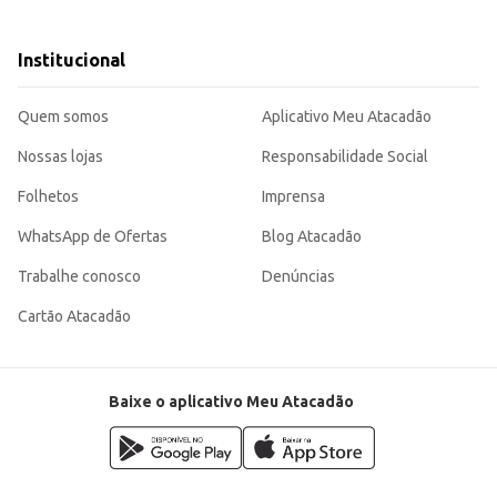
ais.
Institucional
 o tempo de preparo de seus pratos.
indo para a otimização do tempo e recursos na cozinha, tanto doméstica quanto profissional
Quem somos
Aplicativo Meu Atacadão
Nossas lojas
Responsabilidade Social
Folhetos
Imprensa
WhatsApp de Ofertas
Blog Atacadão
Trabalhe conosco
Denúncias
Cartão Atacadão
Baixe o aplicativo Meu Atacadão