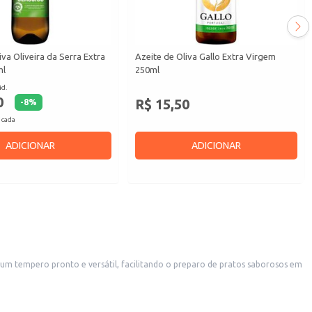
iva Oliveira da Serra Extra
Azeite de Oliva Gallo Extra Virgem
ml
250ml
id.
0
R$ 15,50
-
8
%
 cada
ADICIONAR
ADICIONAR