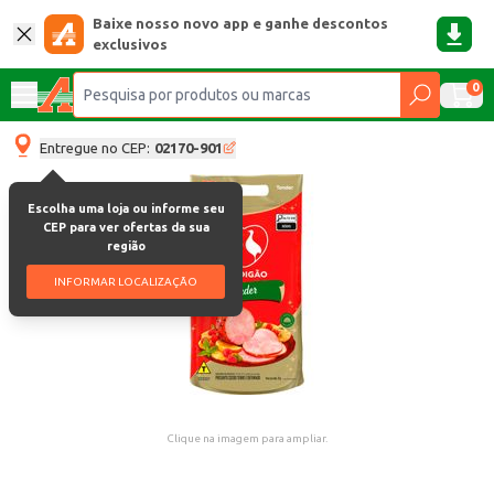
Baixe nosso novo app e ganhe descontos
exclusivos
0
Entregue no CEP:
02170-901
Escolha uma loja ou informe seu
CEP para ver ofertas da sua
região
INFORMAR LOCALIZAÇÃO
Clique na imagem para ampliar.