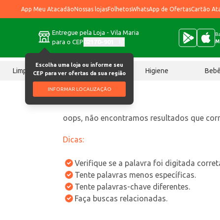
App Meu Atacadão
Nossas lojas
Folhetos
WhatsApp de Ofertas
Cartão At
Entregue pela Loja - Vila Maria
Ba
para o CEP
02170-901
M
Escolha uma loja ou informe seu
Limpeza
Chocolates
Higiene
Beb
CEP para ver ofertas da sua região
INFORMAR LOCALIZAÇÃO
oops, não encontramos resultados que co
Dicas:
Verifique se a palavra foi digitada corre
Tente palavras menos específicas.
Tente palavras-chave diferentes.
Faça buscas relacionadas.