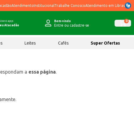
acadão
Atendimento
Institucional
Trabalhe Conosco
Atendimento em Libras
ixe o app
0
Bem-vindo
Entre ou cadastre-se
eu Atacadão
ês
Leites
Cafés
Super Ofertas
rrespondam a
essa página
.
tamente.