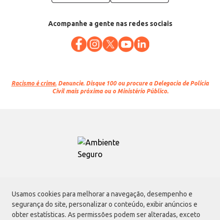
Acompanhe a gente nas redes sociais
Racismo é crime.
Denuncie. Disque 100 ou procure a Delegacia de Polícia
Civil mais próxima ou o Ministério Público.
Atacadão S.A.
Usamos cookies para melhorar a navegação, desempenho e
Avenida Morvan Dias de Figueiredo, 6169, Vila Maria, São Paulo - SP | CEP
segurança do site, personalizar o conteúdo, exibir anúncios e
02170-901 | CNPJ: 75.315.333/0001-09
obter estatísticas. As permissões podem ser alteradas, exceto