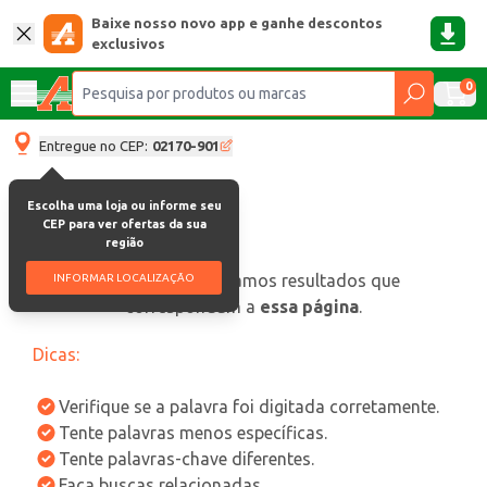
Baixe nosso novo app e ganhe descontos
exclusivos
0
Entregue no CEP:
02170-901
Escolha uma loja ou informe seu
CEP para ver ofertas da sua
região
oops, não encontramos resultados que
INFORMAR LOCALIZAÇÃO
correspondam a
essa página
.
Dicas:
Verifique se a palavra foi digitada corretamente.
Tente palavras menos específicas.
Tente palavras-chave diferentes.
Faça buscas relacionadas.