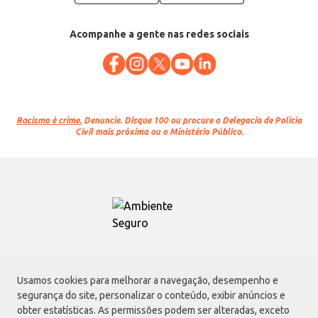
Acompanhe a gente nas redes sociais
Racismo é crime.
Denuncie. Disque 100 ou procure a Delegacia de Polícia
Civil mais próxima ou o Ministério Público.
Atacadão S.A.
Usamos cookies para melhorar a navegação, desempenho e
Avenida Morvan Dias de Figueiredo, 6169, Vila Maria, São Paulo - SP | CEP
segurança do site, personalizar o conteúdo, exibir anúncios e
02170-901 | CNPJ: 75.315.333/0001-09
obter estatísticas. As permissões podem ser alteradas, exceto