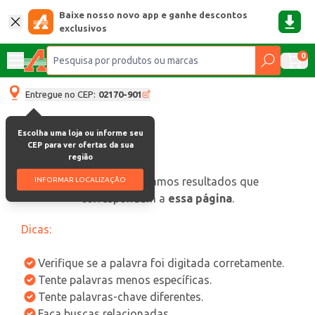
Baixe nosso novo app e ganhe descontos
exclusivos
0
Entregue no CEP:
02170-901
Escolha uma loja ou informe seu
CEP para ver ofertas da sua
região
oops, não encontramos resultados que
INFORMAR LOCALIZAÇÃO
correspondam a
essa página
.
Dicas:
Verifique se a palavra foi digitada corretamente.
Tente palavras menos específicas.
Tente palavras-chave diferentes.
Faça buscas relacionadas.