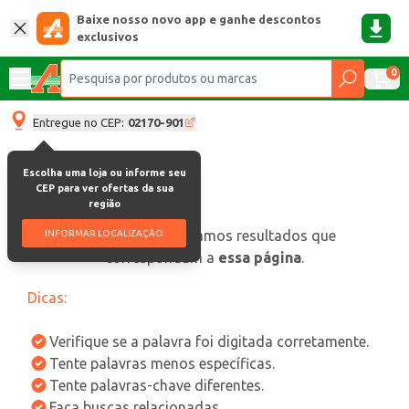
Baixe nosso novo app e ganhe descontos
exclusivos
0
Entregue no CEP:
02170-901
Escolha uma loja ou informe seu
CEP para ver ofertas da sua
região
oops, não encontramos resultados que
INFORMAR LOCALIZAÇÃO
correspondam a
essa página
.
Dicas:
Verifique se a palavra foi digitada corretamente.
Tente palavras menos específicas.
Tente palavras-chave diferentes.
Faça buscas relacionadas.