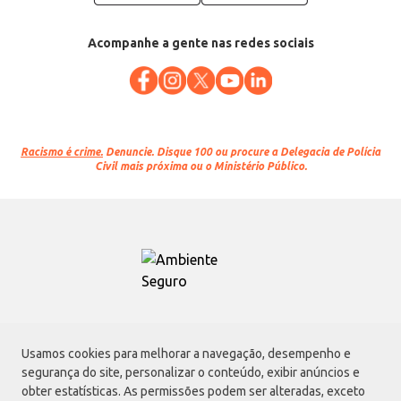
Acompanhe a gente nas redes sociais
Racismo é crime.
Denuncie. Disque 100 ou procure a Delegacia de Polícia
Civil mais próxima ou o Ministério Público.
Atacadão S.A.
Usamos cookies para melhorar a navegação, desempenho e
Avenida Morvan Dias de Figueiredo, 6169, Vila Maria, São Paulo - SP | CEP
segurança do site, personalizar o conteúdo, exibir anúncios e
02170-901 | CNPJ: 75.315.333/0001-09
obter estatísticas. As permissões podem ser alteradas, exceto