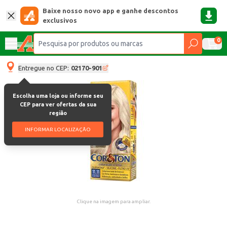
Baixe nosso novo app e ganhe descontos
exclusivos
0
Entregue no CEP:
02170-901
Escolha uma loja ou informe seu
CEP para ver ofertas da sua
região
INFORMAR LOCALIZAÇÃO
Clique na imagem para ampliar.