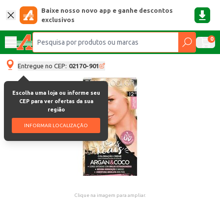
Baixe nosso novo app e ganhe descontos
exclusivos
0
Entregue no CEP:
02170-901
Escolha uma loja ou informe seu
CEP para ver ofertas da sua
região
INFORMAR LOCALIZAÇÃO
Clique na imagem para ampliar.