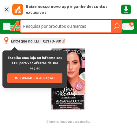
Baixe nosso novo app e ganhe descontos
exclusivos
0
Entregue no CEP:
02170-901
Escolha uma loja ou informe seu
CEP para ver ofertas da sua
região
INFORMAR LOCALIZAÇÃO
Clique na imagem para ampliar.